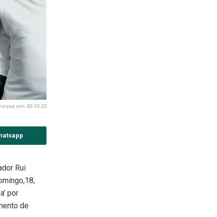
messa em 30-10-23
hatsapp
ador Rui
domingo,18,
a’ por
mento de