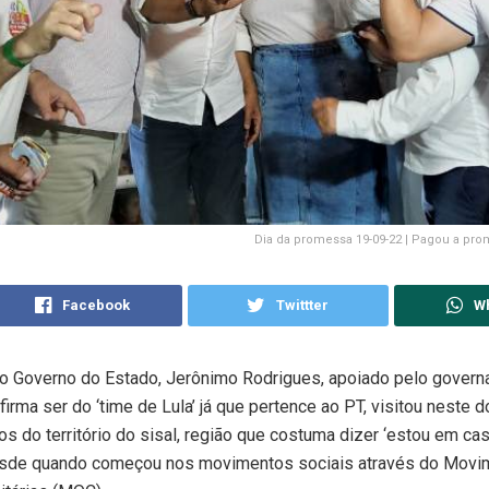
Dia da promessa 19-09-22 | Pagou a pro
Facebook
Twittter
W
o Governo do Estado, Jerônimo Rodrigues, apoiado pelo govern
firma ser do ‘time de Lula’ já que pertence ao PT, visitou neste 
os do território do sisal, região que costuma dizer ‘estou em cas
esde quando começou nos movimentos sociais através do Movi