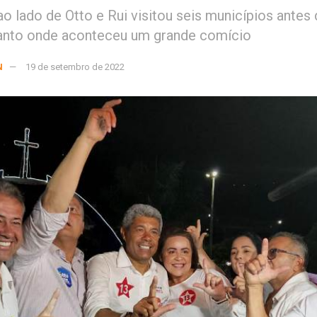
o lado de Otto e Rui visitou seis municípios antes
anto onde aconteceu um grande comício
N
19 de setembro de 2022