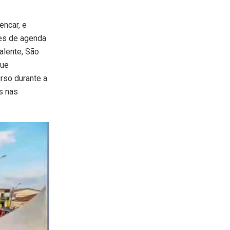
encar, e
des de agenda
Valente, São
que
rso durante a
s nas