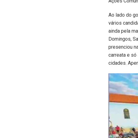
Ações Comuni
Ao lado do go
vários candid
ainda pela m
Domingos, Sa
presenciou na
carreata e só
cidades. Ape