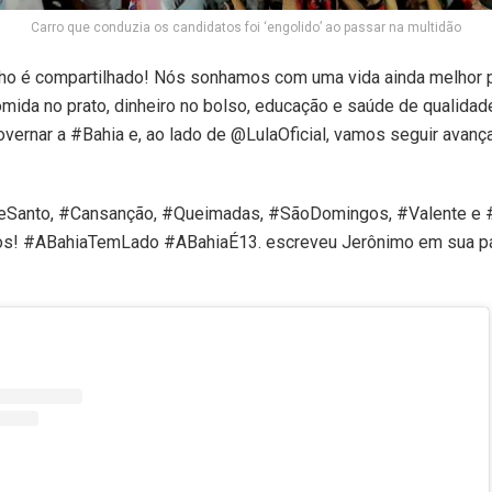
Carro que conduzia os candidatos foi ‘engolido’ ao passar na multidão
ho é compartilhado! Nós sonhamos com uma vida ainda melhor 
mida no prato, dinheiro no bolso, educação e saúde de qualidad
overnar a #Bahia e, ao lado de @LulaOficial, vamos seguir avanç
eSanto, #Cansanção, #Queimadas, #SãoDomingos, #Valente e #
os! #ABahiaTemLado #ABahiaÉ13. escreveu Jerônimo em sua p