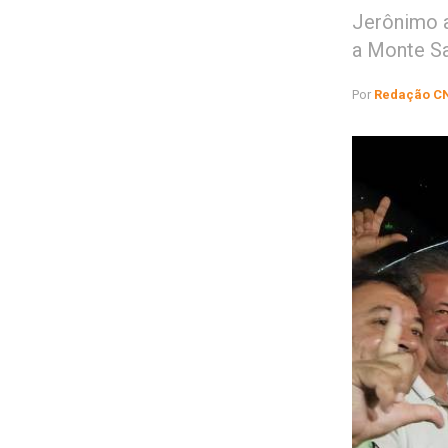
Jerônimo a
a Monte S
Por
Redação C