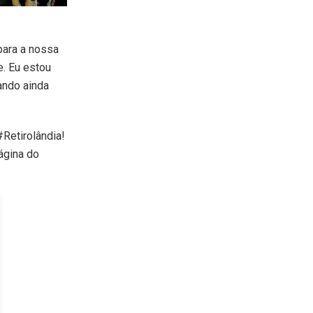
para a nossa
e. Eu estou
ando ainda
Retirolândia!
ágina do