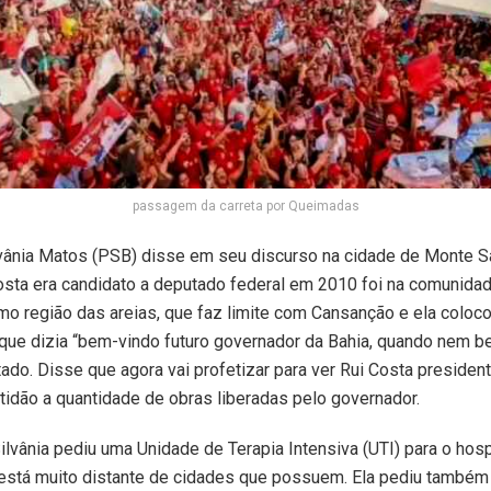
passagem da carreta por Queimadas
lvânia Matos (PSB) disse em seu discurso na cidade de Monte S
sta era candidato a deputado federal em 2010 foi na comunidad
o região das areias, que faz limite com Cansanção e ela coloc
que dizia “bem-vindo futuro governador da Bahia, quando nem b
ado. Disse que agora vai profetizar para ver Rui Costa president
tidão a quantidade de obras liberadas pelo governador.
ilvânia pediu uma Unidade de Terapia Intensiva (UTI) para o hosp
está muito distante de cidades que possuem. Ela pediu também