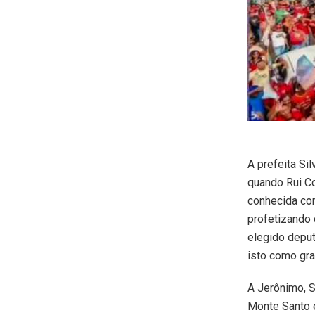
A prefeita Si
quando Rui Co
conhecida com
profetizando 
elegido deput
isto como gra
A Jerônimo, S
Monte Santo 