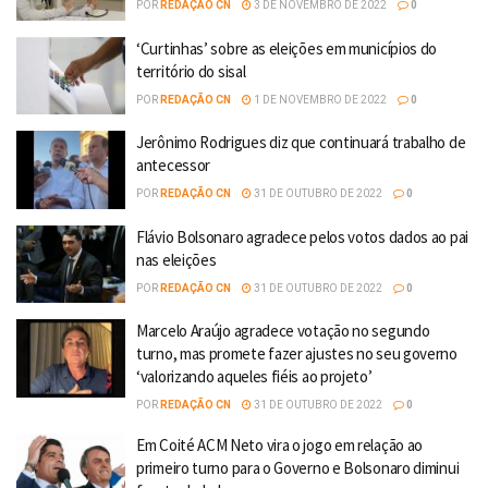
POR
REDAÇÃO CN
3 DE NOVEMBRO DE 2022
0
‘Curtinhas’ sobre as eleições em municípios do
território do sisal
POR
REDAÇÃO CN
1 DE NOVEMBRO DE 2022
0
Jerônimo Rodrigues diz que continuará trabalho de
antecessor
POR
REDAÇÃO CN
31 DE OUTUBRO DE 2022
0
Flávio Bolsonaro agradece pelos votos dados ao pai
nas eleições
POR
REDAÇÃO CN
31 DE OUTUBRO DE 2022
0
Marcelo Araújo agradece votação no segundo
turno, mas promete fazer ajustes no seu governo
‘valorizando aqueles fiéis ao projeto’
POR
REDAÇÃO CN
31 DE OUTUBRO DE 2022
0
Em Coité ACM Neto vira o jogo em relação ao
primeiro turno para o Governo e Bolsonaro diminui