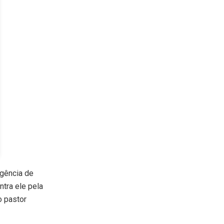
agência de
tra ele pela
o pastor