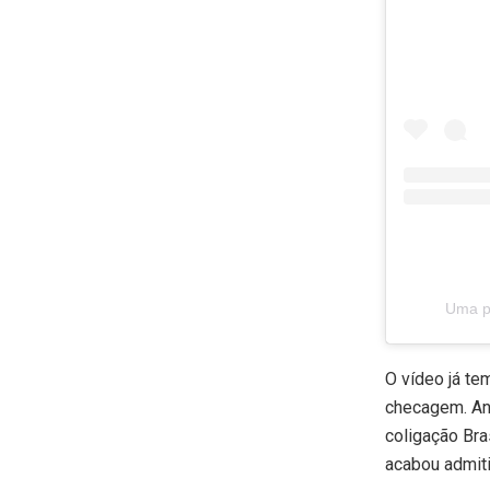
Uma p
O vídeo já te
checagem. An
coligação Bra
acabou admiti