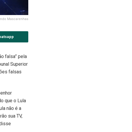
mundo Mascarenhas
hatsapp
o falsa” pela
bunal Superior
ções falsas
senhor
do que o Lula
ula não é a
rão sua TV,
 disse