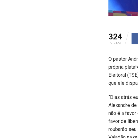
324
VIRAM
O pastor Andr
própria plata
Eleitoral (TS
que ele dispar
“Dias atrás e
Alexandre de 
não é a favor
favor de libe
roubarão seu 
Valadão na gr