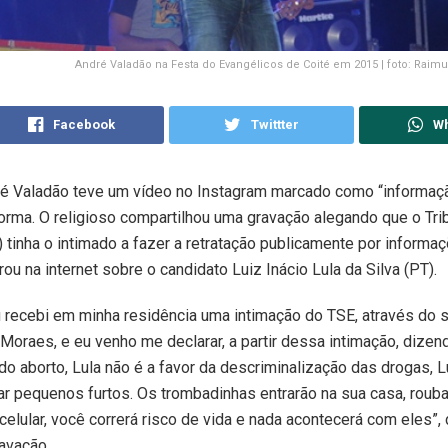
André Valadão na Festa do Evangélicos de Coité em 2015 | foto: Rai
Facebook
Twittter
W
é Valadão teve um vídeo no Instagram marcado como “informaçã
forma. O religioso compartilhou uma gravação alegando que o Tri
E) tinha o intimado a fazer a retratação publicamente por informa
ou na internet sobre o candidato Luiz Inácio Lula da Silva (PT).
u recebi em minha residência uma intimação do TSE, através do 
Moraes, e eu venho me declarar, a partir dessa intimação, dizen
 do aborto, Lula não é a favor da descriminalização das drogas, L
rar pequenos furtos. Os trombadinhas entrarão na sua casa, rouba
celular, você correrá risco de vida e nada acontecerá com eles”,
avação.