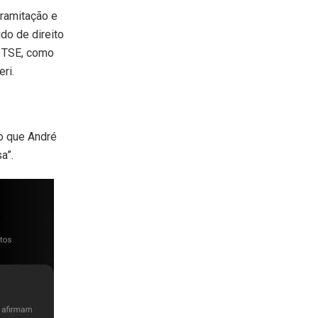
tramitação e
do de direito
o TSE, como
ri.
o que André
a”.