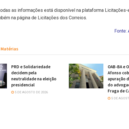
todas as informações está disponível na plataforma Licitações-
ambém na página de Licitações dos Correios.
Fonte: 
Matérias
PRD e Solidariedade
OAB-BA e O
decidem pela
Afonso cob
neutralidade na eleição
apuração d
presidencial
do advoga
Fraga de C
5 DE AGOSTO DE 2026
5 DE AGOST