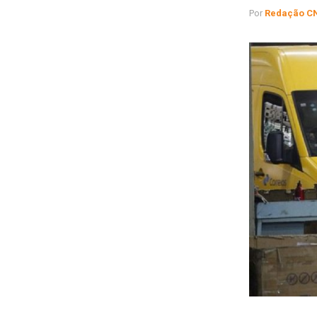
Por
Redação C