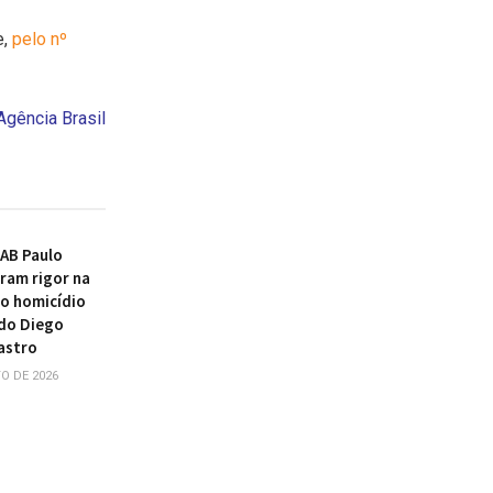
e,
pelo nº
Agência Brasil
AB Paulo
ram rigor na
o homicídio
do Diego
astro
O DE 2026