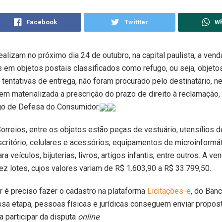
Facebook
Twittter
W
ealizam no próximo dia 24 de outubro, na capital paulista, a ven
s em objetos postais classificados como refugo, ou seja, objeto
tentativas de entrega, não foram procurado pelo destinatário, n
em materializada a prescrição do prazo de direito à reclamação
go de Defesa do Consumidor.
rreios, entre os objetos estão peças de vestuário, utensílios d
scritório, celulares e acessórios, equipamentos de microinformát
a veículos, bijuterias, livros, artigos infantis, entre outros. A ve
ez lotes, cujos valores variam de R$ 1.603,90 a R$ 33.799,50.
ar é preciso fazer o cadastro na plataforma
Licitações-e
, do Banc
ssa etapa, pessoas físicas e jurídicas conseguem enviar propos
a participar da disputa
online
.