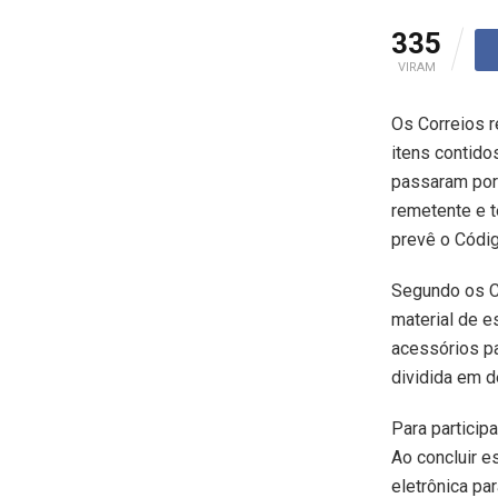
335
VIRAM
Os Correios r
itens contido
passaram por 
remetente e t
prevê o Códi
Segundo os Co
material de e
acessórios par
dividida em d
Para particip
Ao concluir e
eletrônica par