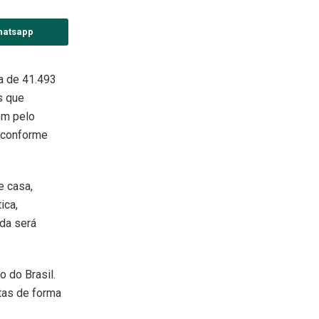
hatsapp
da de 41.493
s que
em pelo
, conforme
e casa,
ica,
nda será
o do Brasil.
tas de forma