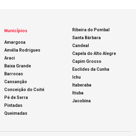
Municípios
Ribeira do Pombal
Santa Bárbara
Amargosa
Candeal
Amélia Rodrigues
Capela do Alto Alegre
Araci
Capim Grosso
Baixa Grande
Euclides da Cunha
Barrocas
Ichu
Cansanção
Itaberaba
Conceição do Coité
Itiuba
Pé de Serra
Jacobina
Pintadas
Queimadas