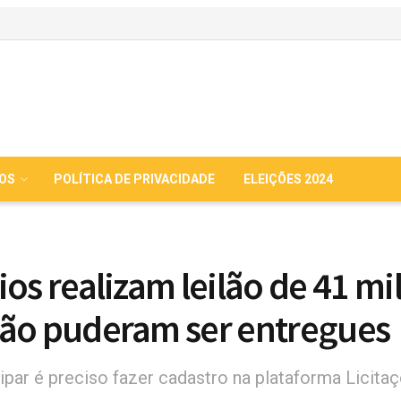
IOS
POLÍTICA DE PRIVACIDADE
ELEIÇÕES 2024
os realizam leilão de 41 mil
ão puderam ser entregues
cipar é preciso fazer cadastro na plataforma Licita