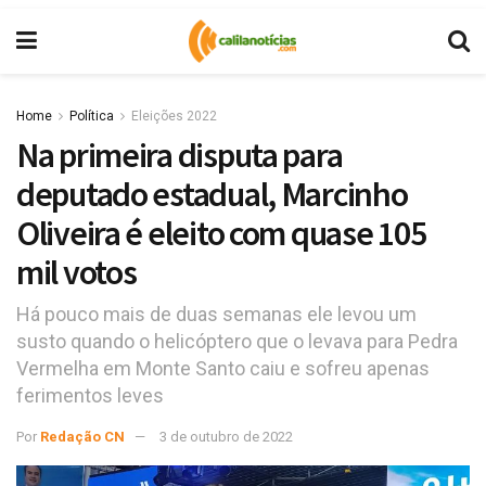
Home
Política
Eleições 2022
Na primeira disputa para
deputado estadual, Marcinho
Oliveira é eleito com quase 105
mil votos
Há pouco mais de duas semanas ele levou um
susto quando o helicóptero que o levava para Pedra
Vermelha em Monte Santo caiu e sofreu apenas
ferimentos leves
Por
Redação CN
3 de outubro de 2022