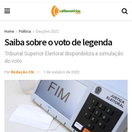
Home
Política
Eleições 2022
Saiba sobre o voto de legenda
Tribunal Superior Eleitoral disponibiliza a simulação
do voto
Por
Redação CN
1 de outubro de 2022