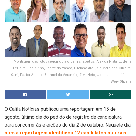
Montagem das fotos seguindo a ordem alfabética: Alex da Piatã, Edylene
Ferreira, Joelcinho, Laerte do Vando, Luciano Araújo e Marcinho Oliveira.
Osni, Pastor Arlindo, Samuel da Veraneio, Silva Neto, Udenilson de Itiúba e
Wery Oliveira
O Calila Notícias publicou uma reportagem em 15 de
agosto, último dia do pedido de registro de candidatura
para concorrer às eleições do dia 2 de outubro. Naquele dia
nossa reportagem identificou 12 candidatos naturais