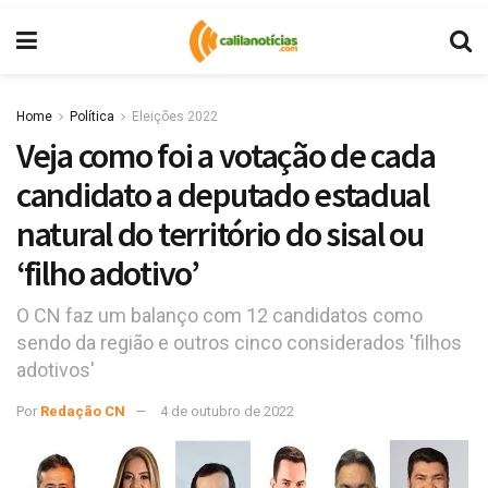
Home
Política
Eleições 2022
Veja como foi a votação de cada
candidato a deputado estadual
natural do território do sisal ou
‘filho adotivo’
O CN faz um balanço com 12 candidatos como
sendo da região e outros cinco considerados 'filhos
adotivos'
Por
Redação CN
4 de outubro de 2022