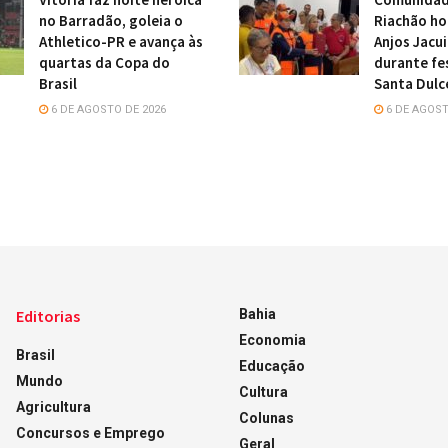
no Barradão, goleia o
Riachão h
Athletico-PR e avança às
Anjos Jacu
quartas da Copa do
durante fe
Brasil
Santa Dulc
6 DE AGOSTO DE 2026
6 DE AGOST
Editorias
Bahia
Economia
Brasil
Educação
Mundo
Cultura
Agricultura
Colunas
Concursos e Emprego
Geral