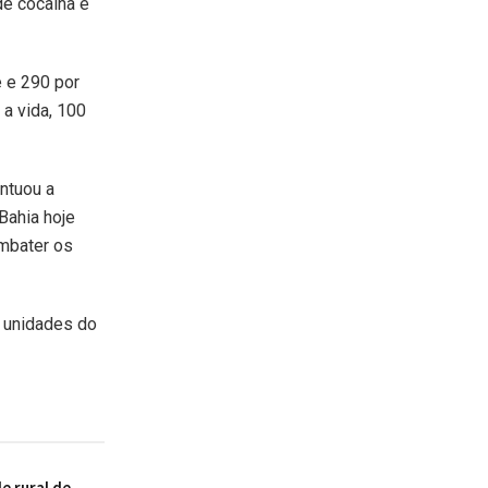
de cocaína e
e e 290 por
a vida, 100
ontuou a
 Bahia hoje
mbater os
e unidades do
 rural de