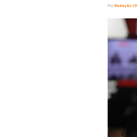
Por
Redação C