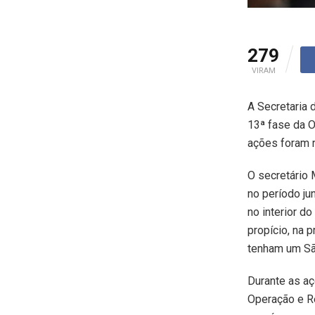
279
VIRAM
A Secretaria 
13ª fase da O
ações foram r
O secretário 
no período ju
no interior 
propício, na 
tenham um São
Durante as aç
Operação e R