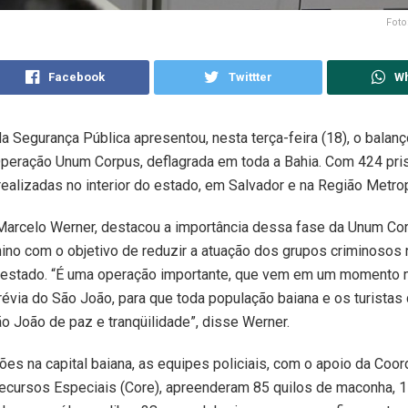
Foto
Facebook
Twittter
W
da Segurança Pública apresentou, nesta terça-feira (18), o balanç
peração Unum Corpus, deflagrada em toda a Bahia. Com 424 pri
ealizadas no interior do estado, em Salvador e na Região Metrop
Marcelo Werner, destacou a importância dessa fase da Unum Co
nino com o objetivo de reduzir a atuação dos grupos criminosos n
do estado. “É uma operação importante, que vem em um momento 
prévia do São João, para que toda população baiana e os turista
 João de paz e tranqüilidade”, disse Werner.
ões na capital baiana, as equipes policiais, com o apoio da Coo
ecursos Especiais (Core), apreenderam 85 quilos de maconha, 1