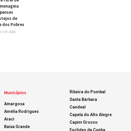
omenageia
ipenses
stejos de
e dos Pobres
O DE 2026
Municípios
Ribeira do Pombal
Santa Bárbara
Amargosa
Candeal
Amélia Rodrigues
Capela do Alto Alegre
Araci
Capim Grosso
Baixa Grande
Euclides da Cunha