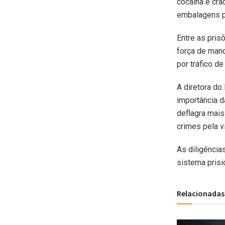
cocaína e cra
embalagens p
Entre as pris
força de mand
por tráfico d
A diretora do
importância d
deflagra mai
crimes pela v
As diligência
sistema prisi
Relacionadas