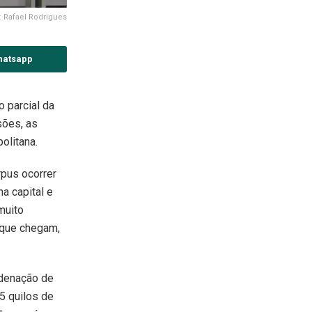
: Rafael Rodrigues
hatsapp
o parcial da
sões, as
olitana.
rpus ocorrer
a capital e
muito
s que chegam,
rdenação de
5 quilos de