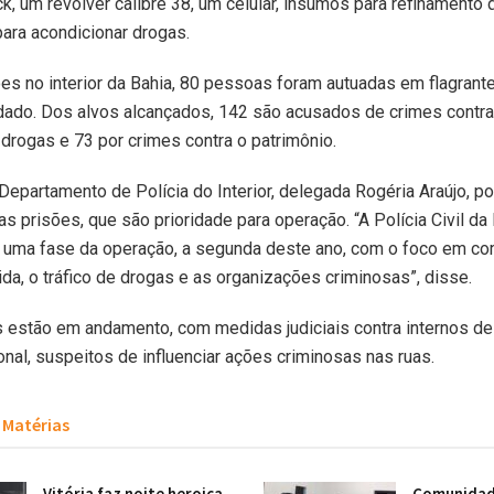
ck, um revólver calibre 38, um celular, insumos para refinamento 
ara acondicionar drogas.
ões no interior da Bahia, 80 pessoas foram autuadas em flagrant
ado. Dos alvos alcançados, 142 são acusados de crimes contra 
e drogas e 73 por crimes contra o patrimônio.
 Departamento de Polícia do Interior, delegada Rogéria Araújo, p
as prisões, que são prioridade para operação. “A Polícia Civil da
s uma fase da operação, a segunda deste ano, com o foco em co
ida, o tráfico de drogas e as organizações criminosas”, disse.
s estão em andamento, com medidas judiciais contra internos d
onal, suspeitos de influenciar ações criminosas nas ruas.
Matérias
Vitória faz noite heroica
Comunidade