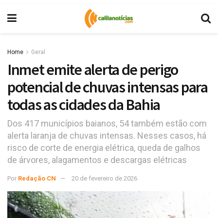
Home
Geral
Inmet emite alerta de perigo
potencial de chuvas intensas para
todas as cidades da Bahia
Dos 417 municípios baianos, 54 também estão com
alerta laranja de chuvas intensas. Nesses casos, há
risco de corte de energia elétrica, queda de galhos
de árvores, alagamentos e descargas elétricas
Por
Redação CN
20 de fevereiro de 2026