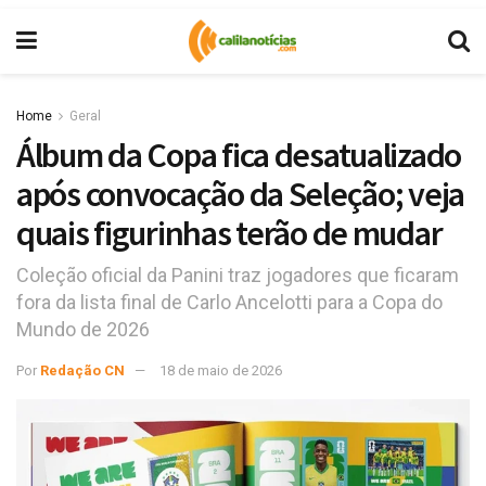
Home
Geral
Álbum da Copa fica desatualizado
após convocação da Seleção; veja
quais figurinhas terão de mudar
Coleção oficial da Panini traz jogadores que ficaram
fora da lista final de Carlo Ancelotti para a Copa do
Mundo de 2026
Por
Redação CN
18 de maio de 2026