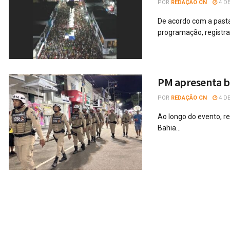
POR
REDAÇÃO CN
4 DE
De acordo com a past
programação, registran
PM apresenta ba
POR
REDAÇÃO CN
4 DE
Ao longo do evento, rea
Bahia...