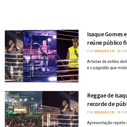
Isaque Gomes e
reúne público f
POR
REDAÇÃO CN
4 DE
Artistas de estilos di
e o pagodão que mobil
Reggae de Isaq
recorde de públ
POR
REDAÇÃO CN
3 DE
Apresentação repete s