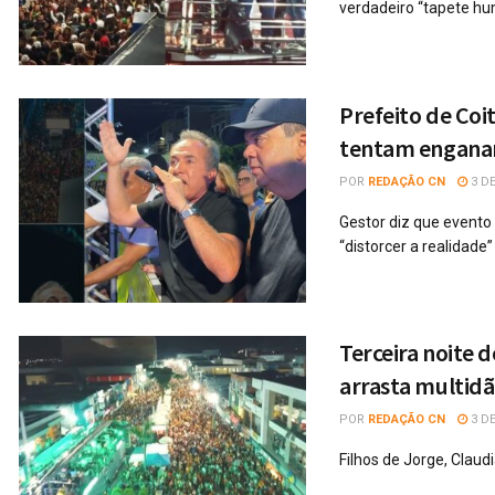
verdadeiro “tapete h
Prefeito de Coi
tentam enganar
POR
REDAÇÃO CN
3 DE
Gestor diz que evento 
“distorcer a realidade”
Terceira noite 
arrasta multidã
POR
REDAÇÃO CN
3 DE
Filhos de Jorge, Clau