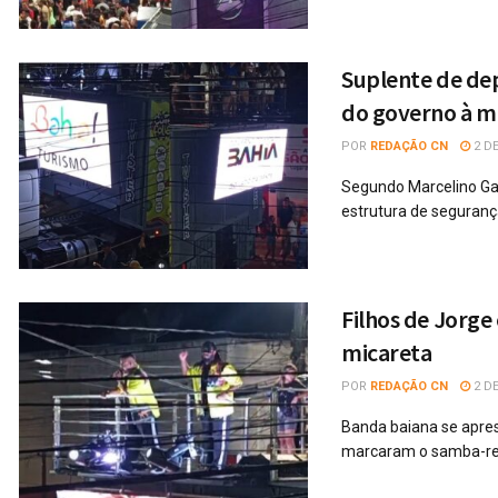
Suplente de dep
do governo à m
POR
REDAÇÃO CN
2 DE
Segundo Marcelino Ga
estrutura de seguran
Filhos de Jorge e
micareta
POR
REDAÇÃO CN
2 DE
Banda baiana se aprese
marcaram o samba-r