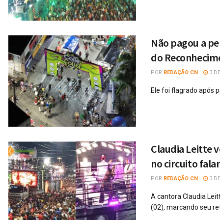
Não pagou a pen
do Reconhecimen
POR
REDAÇÃO CN
3 DE
Ele foi flagrado após
Claudia Leitte v
no circuito fal
POR
REDAÇÃO CN
3 DE
A cantora Claudia Leit
(02), marcando seu ret