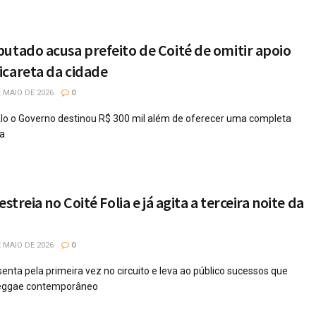
utado acusa prefeito de Coité de omitir apoio
icareta da cidade
 MAIO DE 2026
0
lo o Governo destinou R$ 300 mil além de oferecer uma completa
ça
streia no Coité Folia e já agita a terceira noite da
 MAIO DE 2026
0
nta pela primeira vez no circuito e leva ao público sucessos que
eggae contemporâneo