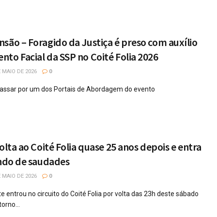
são – Foragido da Justiça é preso com auxílio
to Facial da SSP no Coité Folia 2026
 MAIO DE 2026
0
 passar por um dos Portais de Abordagem do evento
olta ao Coité Folia quase 25 anos depois e entra
ando de saudades
 MAIO DE 2026
0
te entrou no circuito do Coité Folia por volta das 23h deste sábado
orno...