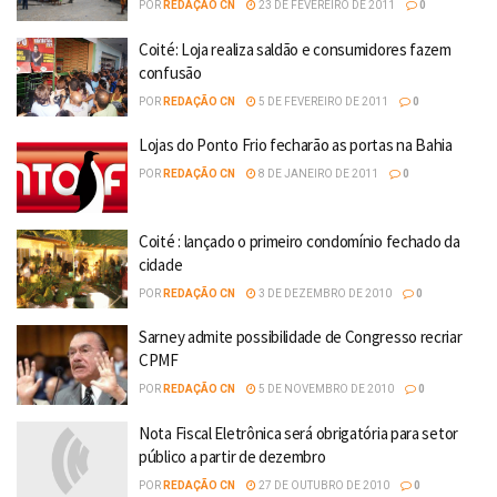
POR
REDAÇÃO CN
23 DE FEVEREIRO DE 2011
0
Coité: Loja realiza saldão e consumidores fazem
confusão
POR
REDAÇÃO CN
5 DE FEVEREIRO DE 2011
0
Lojas do Ponto Frio fecharão as portas na Bahia
POR
REDAÇÃO CN
8 DE JANEIRO DE 2011
0
Coité : lançado o primeiro condomínio fechado da
cidade
POR
REDAÇÃO CN
3 DE DEZEMBRO DE 2010
0
Sarney admite possibilidade de Congresso recriar
CPMF
POR
REDAÇÃO CN
5 DE NOVEMBRO DE 2010
0
Nota Fiscal Eletrônica será obrigatória para setor
público a partir de dezembro
POR
REDAÇÃO CN
27 DE OUTUBRO DE 2010
0