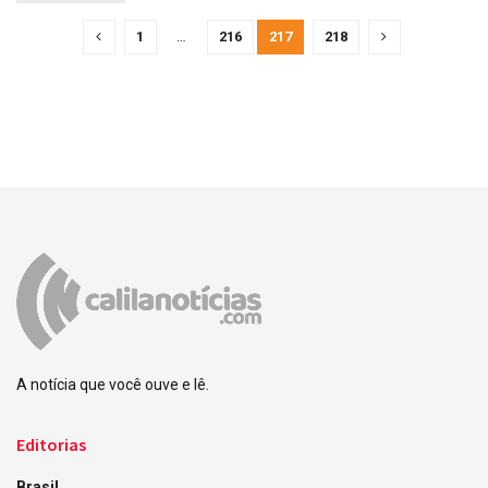
1
…
216
217
218
A notícia que você ouve e lê.
Editorias
Brasil