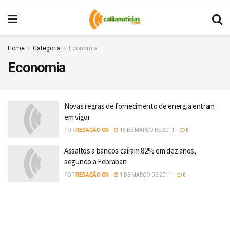
Home
Categoria
Economia
Economia
Novas regras de fornecimento de energia entram
em vigor
POR
REDAÇÃO CN
15 DE MARÇO DE 2011
0
Assaltos a bancos caíram 82% em dez anos,
segundo a Febraban
POR
REDAÇÃO CN
1 DE MARÇO DE 2011
0