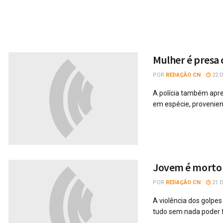
Mulher é presa 
POR
REDAÇÃO CN
22 
A polícia também apre
em espécie, provenien
Jovem é morto 
POR
REDAÇÃO CN
21 
A violência dos golpe
tudo sem nada poder 