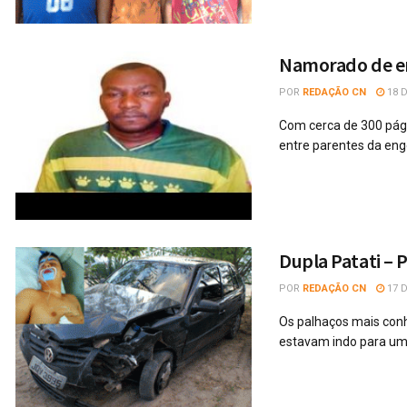
Namorado de en
POR
REDAÇÃO CN
18 
Com cerca de 300 pági
entre parentes da eng
Dupla Patati – 
POR
REDAÇÃO CN
17 
Os palhaços mais conh
estavam indo para um