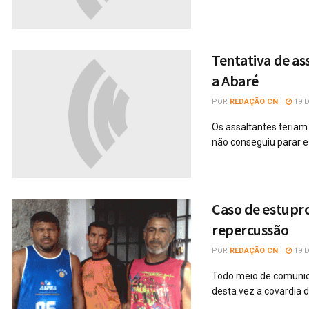
Tentativa de as
a Abaré
POR
REDAÇÃO CN
19 
Os assaltantes teriam
não conseguiu parar e 
Caso de estupro
repercussão
POR
REDAÇÃO CN
19 
Todo meio de comunic
desta vez a covardia de