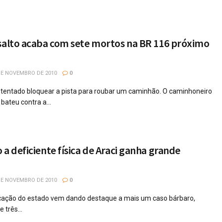
salto acaba com sete mortos na BR 116 próximo
DE NOVEMBRO DE 2010
0
 tentado bloquear a pista para roubar um caminhão. O caminhoneiro
bateu contra a...
 a deficiente física de Araci ganha grande
DE NOVEMBRO DE 2010
0
ação do estado vem dando destaque a mais um caso bárbaro,
 três...