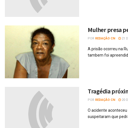
Mulher presa pe
POR
REDAÇÃO CN
21 
A prisão ocorreu na Ru
tambem foi apreendido
Tragédia próxim
POR
REDAÇÃO CN
20 
O acidente aconteceu 
suspeitaram que pedras