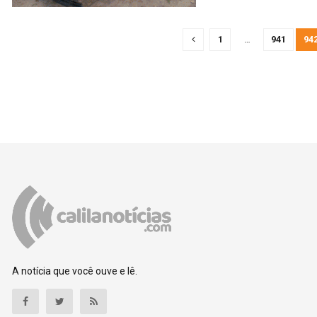
1
…
941
94
A notícia que você ouve e lê.