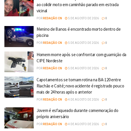
ao colidir moto em caminhão parado em estrada
vicinal
POR
REDAÇÃO CN
5 DE AGOSTO DE 2026
0
Menino de 8 anos é encontrado morto dentro de
piscina
POR
REDAÇÃO CN
5 DE AGOSTO DE 2026
0
Homem morre após se confrontar com guarnição da
CIPE Nordeste
POR
REDAÇÃO CN
5 DE AGOSTO DE 2026
0
Capotamentos se tornam rotina na BA-120 entre
Riachão e Coité; novo acidente é registrado pouco
mais de 24 horas após o anterior
POR
REDAÇÃO CN
4 DE AGOSTO DE 2026
0
Jovem é esfaqueado durante comemoração do
próprio aniversário
POR
REDAÇÃO CN
4 DE AGOSTO DE 2026
0