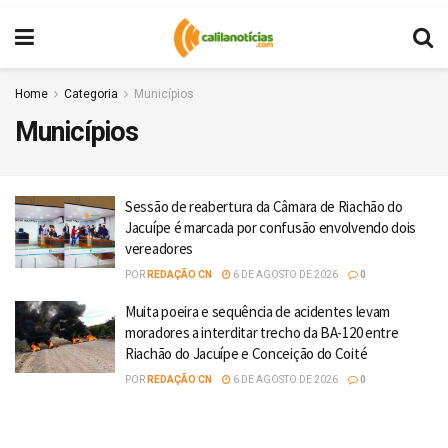
Home
Categoria
Municípios
Municípios
Sessão de reabertura da Câmara de Riachão do
Jacuípe é marcada por confusão envolvendo dois
vereadores
POR
REDAÇÃO CN
6 DE AGOSTO DE 2026
0
Muita poeira e sequência de acidentes levam
moradores a interditar trecho da BA-120 entre
Riachão do Jacuípe e Conceição do Coité
POR
REDAÇÃO CN
6 DE AGOSTO DE 2026
0