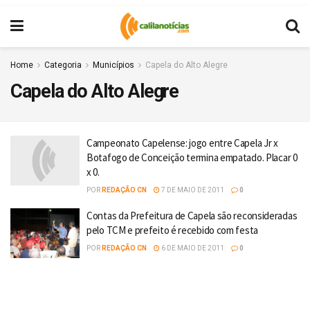
Home
Categoria
Municípios
Capela do Alto Alegre
Capela do Alto Alegre
Campeonato Capelense: jogo entre Capela Jr x
Botafogo de Conceição termina empatado. Placar 0
x 0.
POR
REDAÇÃO CN
7 DE MAIO DE 2011
0
Contas da Prefeitura de Capela são reconsideradas
pelo TCM e prefeito é recebido com festa
POR
REDAÇÃO CN
6 DE MAIO DE 2011
0