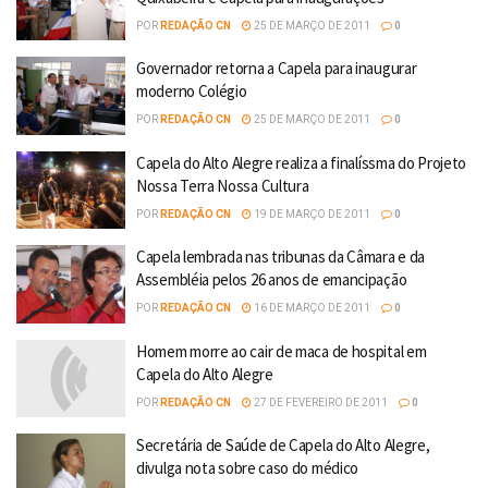
POR
REDAÇÃO CN
25 DE MARÇO DE 2011
0
Governador retorna a Capela para inaugurar
moderno Colégio
POR
REDAÇÃO CN
25 DE MARÇO DE 2011
0
Capela do Alto Alegre realiza a finalíssma do Projeto
Nossa Terra Nossa Cultura
POR
REDAÇÃO CN
19 DE MARÇO DE 2011
0
Capela lembrada nas tribunas da Câmara e da
Assembléia pelos 26 anos de emancipação
POR
REDAÇÃO CN
16 DE MARÇO DE 2011
0
Homem morre ao cair de maca de hospital em
Capela do Alto Alegre
POR
REDAÇÃO CN
27 DE FEVEREIRO DE 2011
0
Secretária de Saúde de Capela do Alto Alegre,
divulga nota sobre caso do médico