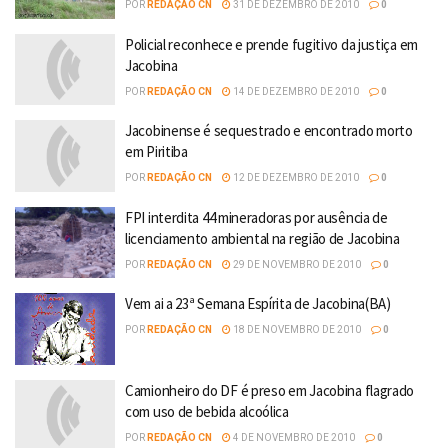
POR
REDAÇÃO CN
31 DE DEZEMBRO DE 2010
0
Policial reconhece e prende fugitivo da justiça em
Jacobina
POR
REDAÇÃO CN
14 DE DEZEMBRO DE 2010
0
Jacobinense é sequestrado e encontrado morto
em Piritiba
POR
REDAÇÃO CN
12 DE DEZEMBRO DE 2010
0
FPI interdita 44 mineradoras por ausência de
licenciamento ambiental na região de Jacobina
POR
REDAÇÃO CN
29 DE NOVEMBRO DE 2010
0
Vem ai a 23ª Semana Espírita de Jacobina(BA)
POR
REDAÇÃO CN
18 DE NOVEMBRO DE 2010
0
Camionheiro do DF é preso em Jacobina flagrado
com uso de bebida alcoólica
POR
REDAÇÃO CN
4 DE NOVEMBRO DE 2010
0