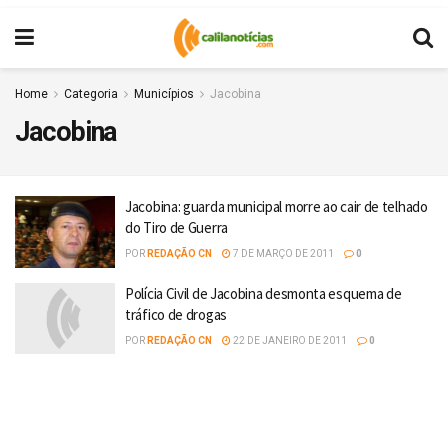
Home
Categoria
Municípios
Jacobina
Jacobina
Jacobina: guarda municipal morre ao cair de telhado
do Tiro de Guerra
POR
REDAÇÃO CN
7 DE MARÇO DE 2011
0
Polícia Civil de Jacobina desmonta esquema de
tráfico de drogas
POR
REDAÇÃO CN
22 DE JANEIRO DE 2011
0