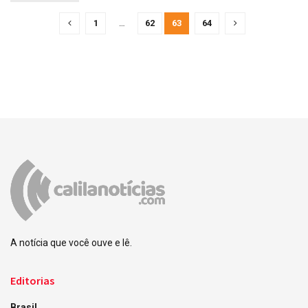
1
…
62
63
64
A notícia que você ouve e lê.
Editorias
Brasil