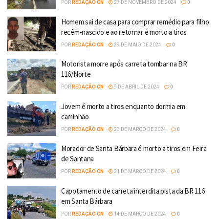
POR
REDAÇÃO CN
27 DE NOVEMBRO DE 2024
0
Homem sai de casa para comprar remédio para filho
recém-nascido e ao retornar é morto a tiros
POR
REDAÇÃO CN
29 DE MAIO DE 2024
0
Motorista morre após carreta tombar na BR
116/Norte
POR
REDAÇÃO CN
9 DE ABRIL DE 2024
0
Jovem é morto a tiros enquanto dormia em
caminhão
POR
REDAÇÃO CN
23 DE MARÇO DE 2024
0
Morador de Santa Bárbara é morto a tiros em Feira
de Santana
POR
REDAÇÃO CN
21 DE MARÇO DE 2024
0
Capotamento de carreta interdita pista da BR 116
em Santa Bárbara
POR
REDAÇÃO CN
14 DE MARÇO DE 2024
0