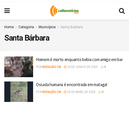
Home
Categoria
Municípios
Santa Bárbara
Santa Bárbara
Homem é morto enquanto bebia com amigo em bar
POR
REDAÇÃO CN
20 DE JUNHO DE 2025
0
Ossada humana é encontrada em matagal
POR
REDAÇÃO CN
26 DE ABRIL DE 2025
0