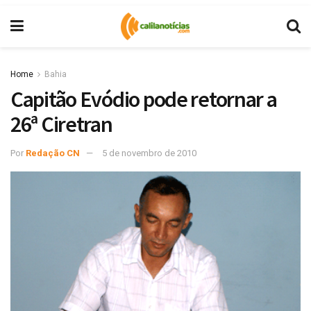
Home
Bahia
Capitão Evódio pode retornar a
26ª Ciretran
Por
Redação CN
5 de novembro de 2010