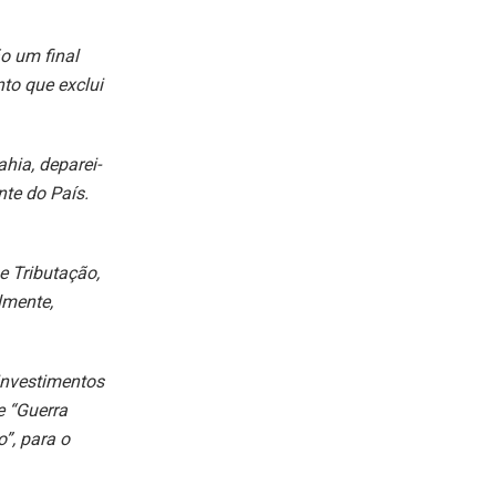
o um final
to que exclui
hia, deparei-
te do País.
e Tributação,
lmente,
investimentos
e “Guerra
”, para o