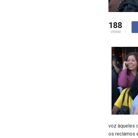
188
VIRAM
voz àqueles q
os reclamos e