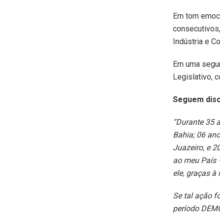
Em tom emoci
consecutivos,
Indústria e C
Em uma segun
Legislativo, 
Seguem discu
“Durante 35 a
Bahia; 06 an
Juazeiro, e 2
ao meu País – 
ele, graças 
Se tal ação f
período DEM