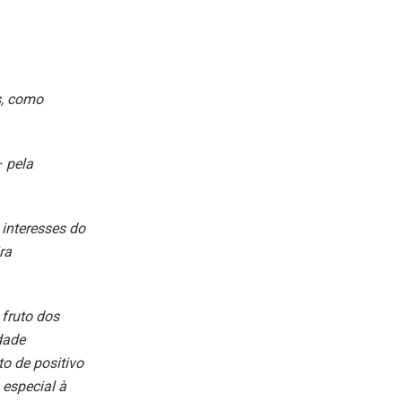
s, como
 pela
interesses do
ra
fruto dos
dade
o de positivo
especial à