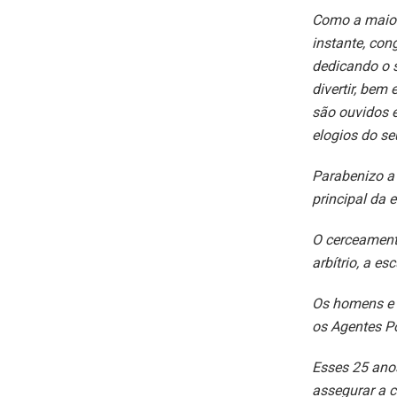
Como a maior
instante, co
dedicando o s
divertir, bem
são ouvidos e
elogios do se
Parabenizo a 
principal da
O cerceament
arbítrio, a es
Os homens e 
os Agentes P
Esses 25 ano
assegurar a c