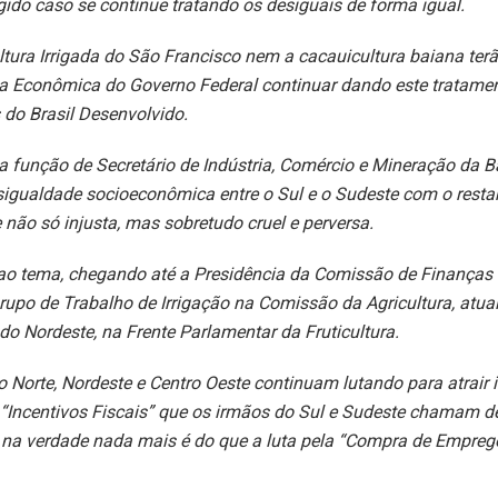
gido caso se continue tratando os desiguais de forma igual.
tura Irrigada do São Francisco nem a cacauicultura baiana terã
ea Econômica do Governo Federal continuar dando este tratamen
 do Brasil Desenvolvido.
a função de Secretário de Indústria, Comércio e Mineração da Ba
igualdade socioeconômica entre o Sul e o Sudeste com o restan
não só injusta, mas sobretudo cruel e perversa.
ao tema, chegando até a Presidência da Comissão de Finanças 
upo de Trabalho de Irrigação na Comissão da Agricultura, atua
o Nordeste, na Frente Parlamentar da Fruticultura.
 Norte, Nordeste e Centro Oeste continuam lutando para atrair 
“Incentivos Fiscais” que os irmãos do Sul e Sudeste chamam d
e na verdade nada mais é do que a luta pela “Compra de Emprego