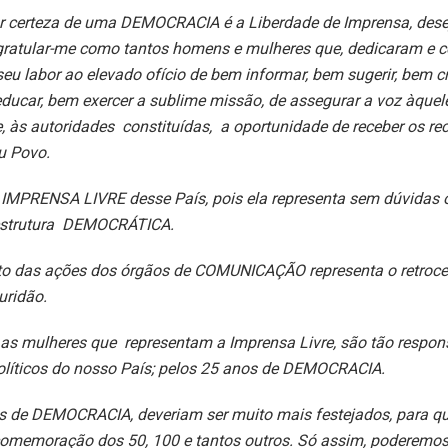
 certeza de uma DEMOCRACIA é a Liberdade de Imprensa, dese
ngratular-me como tantos homens e mulheres que, dedicaram e 
eu labor ao elevado ofício de bem informar, bem sugerir, bem cr
 educar, bem exercer a sublime missão, de assegurar a voz àque
, às autoridades constituídas, a oportunidade de receber os re
u Povo.
IMPRENSA LIVRE desse País, pois ela representa sem dúvidas o
 estrutura DEMOCRÁTICA.
o das ações dos órgãos de COMUNICAÇÃO representa o retroce
curidão.
as mulheres que representam a Imprensa Livre, são tão respon
olíticos do nosso País; pelos 25 anos de DEMOCRACIA.
s de DEMOCRACIA, deveriam ser muito mais festejados, para 
omemoração dos 50, 100 e tantos outros. Só assim, poderemos 