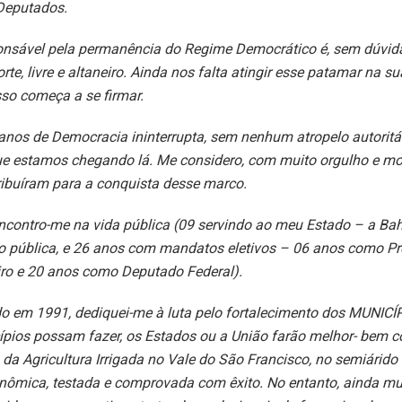
Deputados.
onsável pela permanência do Regime Democrático é, sem dúvid
te, livre e altaneiro. Ainda nos falta atingir esse patamar na su
sso começa a se firmar.
anos de Democracia ininterrupta, sem nenhum atropelo autoritár
e estamos chegando lá. Me considero, com muito orgulho e mo
ribuíram para a conquista desse marco.
ncontro-me na vida pública (09 servindo ao meu Estado – a Bah
o pública, e 26 anos com mandatos eletivos – 06 anos como Pr
ro e 20 anos como Deputado Federal).
o em 1991, dediquei-me à luta pelo fortalecimento dos MUNICÍ
ípios possam fazer, os Estados ou a União farão melhor- bem 
da Agricultura Irrigada no Vale do São Francisco, no semiárido
nômica, testada e comprovada com êxito. No entanto, ainda mui