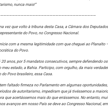
tarismo, nunca mais!”
—————————————————————————————————
ima vez que volto à tribuna desta Casa, a Câmara dos Deputado
representante do Povo, no Congresso Nacional.
anície com a mesma legitimidade com que cheguei ao Planalto –
crática do Povo.
á 20 anos, por 5 mandatos consecutivos, sempre defendendo os 
 meu estado, a Bahia. Participo, com orgulho, da mais verdadei
 do Povo brasileiro, essa Casa.
 tem faltado firmeza no Parlamento em algumas oportunidades, 
eríodos de autoritarismo, impediram que já tivéssemos a maiori
ara que acertássemos mais do que errássemos. No entanto, muit
 nos avanços em nosso País se deve ao Congresso Nacional, em 