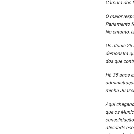
Câmara dos 
O maior resp
Parlamento for
No entanto, i
Os atuais 25 
demonstra qu
dos que cont
Há 35 anos e
administraçã
minha Juazei
Aqui chegand
que os Munic
consolidação 
atividade eco