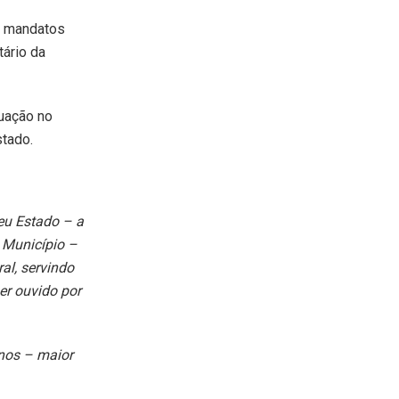
o mandatos
ário da
uação no
stado.
eu Estado – a
 Município –
al, servindo
ser ouvido por
anos – maior