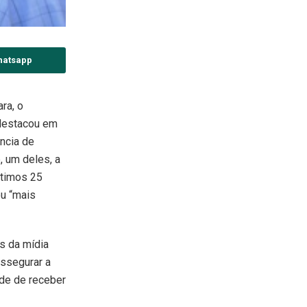
hatsapp
ra, o
 destacou em
ncia de
 um deles, a
ltimos 25
ou “mais
s da mídia
assegurar a
ade de receber