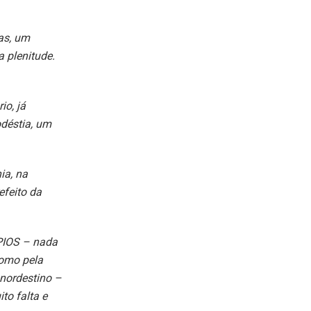
as, um
a plenitude.
io, já
déstia, um
ia, na
efeito da
PIOS – nada
como pela
 nordestino –
to falta e