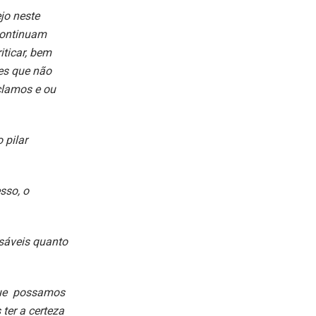
jo neste
continuam
iticar, bem
les que não
clamos e ou
 pilar
sso, o
sáveis quanto
que possamos
ter a certeza