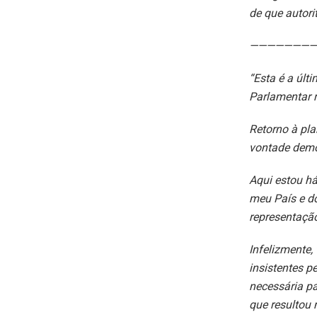
de que autori
————————
“Esta é a últ
Parlamentar 
Retorno à pl
vontade demo
Aqui estou h
meu País e do
representação
Infelizmente,
insistentes p
necessária p
que resultou