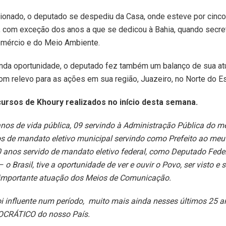
onado, o deputado se despediu da Casa, onde esteve por cinc
 com exceção dos anos a que se dedicou à Bahia, quando secret
omércio e do Meio Ambiente.
da oportunidade, o deputado fez também um balanço de sua at
com relevo para as ações em sua região, Juazeiro, no Norte do E
rsos de Khoury realizados no início desta semana.
nos de vida pública, 09 servindo à Administração Pública do m
os de mandato eletivo municipal servindo como Prefeito ao meu
0 anos servido de mandato eletivo federal, como Deputado Feder
o Brasil, tive a oportunidade de ver e ouvir o Povo, ser visto e 
à importante atuação dos Meios de Comunicação.
oi influente num período, muito mais ainda nesses últimos 25 
OCRÁTICO do nosso País.