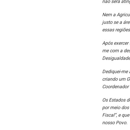
não será atin
Nem a Agricul
justo se a ár
essas regiões
Após exercer 
me com a des
Desigualdade 
Dediquei-me 
criando um Gr
Coordenador d
Os Estados do
por meio dos 
Fiscal”, e qu
nosso Povo.