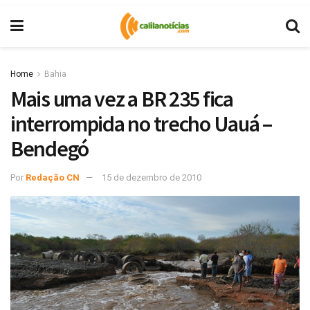
Home
Bahia
Mais uma vez a BR 235 fica
interrompida no trecho Uauá –
Bendegó
Por
Redação CN
15 de dezembro de 2010