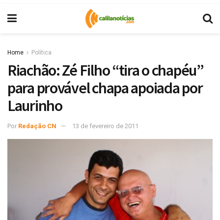
Home
Política
Riachão: Zé Filho “tira o chapéu”
para provável chapa apoiada por
Laurinho
Por
Redação CN
13 de fevereiro de 2011