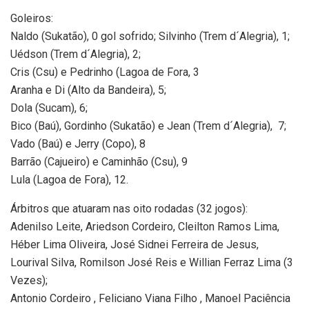
Goleiros:
Naldo (Sukatão), 0 gol sofrido; Silvinho (Trem d´Alegria), 1;
Uédson (Trem d´Alegria), 2;
Cris (Csu) e Pedrinho (Lagoa de Fora, 3
Aranha e Di (Alto da Bandeira), 5;
Dola (Sucam), 6;
Bico (Baú), Gordinho (Sukatão) e Jean (Trem d´Alegria), 7;
Vado (Baú) e Jerry (Copo), 8
Barrão (Cajueiro) e Caminhão (Csu), 9
Lula (Lagoa de Fora), 12.
Árbitros que atuaram nas oito rodadas (32 jogos):
Adenilso Leite, Ariedson Cordeiro, Cleilton Ramos Lima,
Héber Lima Oliveira, José Sidnei Ferreira de Jesus,
Lourival Silva, Romilson José Reis e Willian Ferraz Lima (3
Vezes);
Antonio Cordeiro , Feliciano Viana Filho , Manoel Paciência