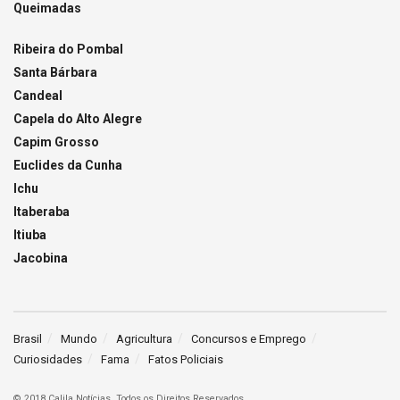
Queimadas
Ribeira do Pombal
Santa Bárbara
Candeal
Capela do Alto Alegre
Capim Grosso
Euclides da Cunha
Ichu
Itaberaba
Itiuba
Jacobina
Brasil
Mundo
Agricultura
Concursos e Emprego
Curiosidades
Fama
Fatos Policiais
© 2018 Calila Notícias. Todos os Direitos Reservados.