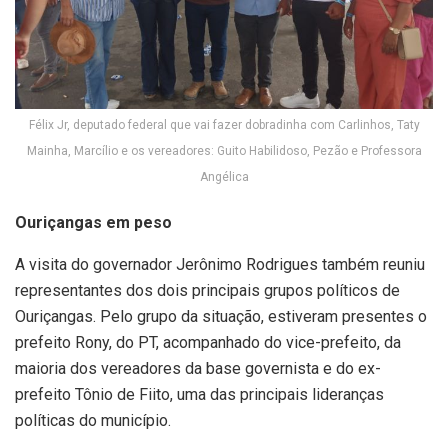
Félix Jr, deputado federal que vai fazer dobradinha com Carlinhos, Taty
Mainha, Marcílio e os vereadores: Guito Habilidoso, Pezão e Professora
Angélica
Ouriçangas em peso
A visita do governador Jerônimo Rodrigues também reuniu
representantes dos dois principais grupos políticos de
Ouriçangas. Pelo grupo da situação, estiveram presentes o
prefeito Rony, do PT, acompanhado do vice-prefeito, da
maioria dos vereadores da base governista e do ex-
prefeito Tônio de Fiito, uma das principais lideranças
políticas do município.