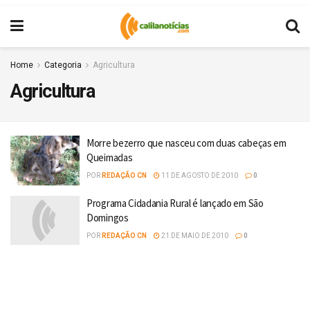
Home
Categoria
Agricultura
Agricultura
Morre bezerro que nasceu com duas cabeças em
Queimadas
POR
REDAÇÃO CN
11 DE AGOSTO DE 2010
0
Programa Cidadania Rural é lançado em São
Domingos
POR
REDAÇÃO CN
21 DE MAIO DE 2010
0