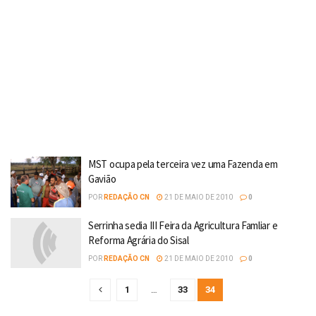
MST ocupa pela terceira vez uma Fazenda em
Gavião
POR
REDAÇÃO CN
21 DE MAIO DE 2010
0
Serrinha sedia III Feira da Agricultura Famliar e
Reforma Agrária do Sisal
POR
REDAÇÃO CN
21 DE MAIO DE 2010
0
1
…
33
34