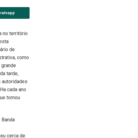
hatsapp
 no território
esta
ário de
strativa, como
o grande
da tarde,
s autoridades
. Ha cada ano
ue tornou
, Banda
veu cerca de