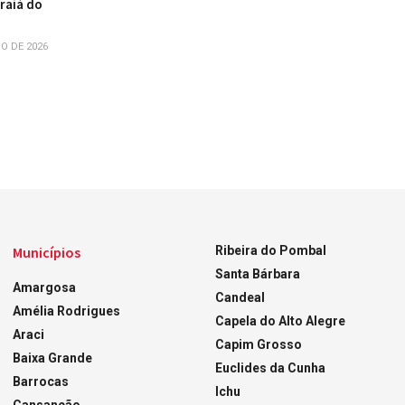
raiá do
O DE 2026
Municípios
Ribeira do Pombal
Santa Bárbara
Amargosa
Candeal
Amélia Rodrigues
Capela do Alto Alegre
Araci
Capim Grosso
Baixa Grande
Euclides da Cunha
Barrocas
Ichu