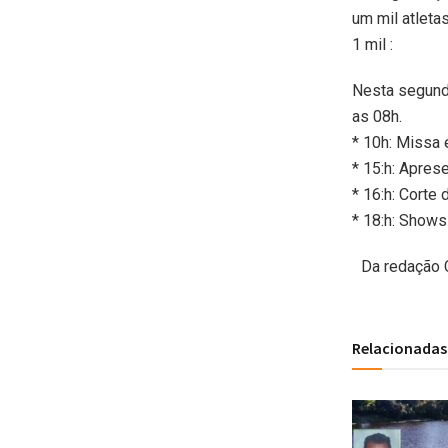
um mil atleta
1 mil :
Nesta segund
as 08h.
* 10h: Missa 
* 15:h: Apres
* 16:h: Corte
* 18:h: Shows
Da redação 
Relacionadas