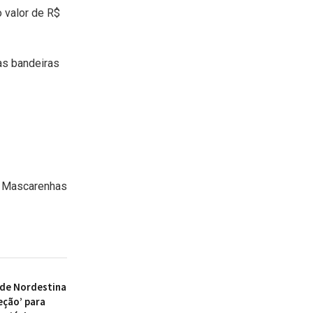
o valor de R$
as bandeiras
o Mascarenhas
 de Nordestina
eção’ para