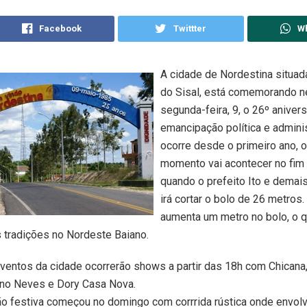
Facebook
Twittter
W
A cidade de Nordestina situada
do Sisal, está comemorando n
segunda-feira, 9, o 26º anivers
emancipação política e admini
ocorre desde o primeiro ano, 
momento vai acontecer no fim 
quando o prefeito Ito e demai
irá cortar o bolo de 26 metros
aumenta um metro no bolo, o q
 tradições no Nordeste Baiano.
ventos da cidade ocorrerão shows a partir das 18h com Chicana
ano Neves e Dory Casa Nova.
o festiva começou no domingo com corrrida rústica onde envol