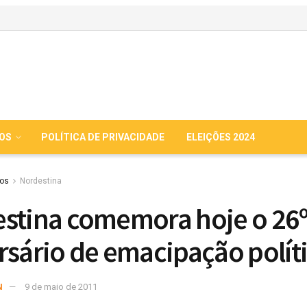
IOS
POLÍTICA DE PRIVACIDADE
ELEIÇÕES 2024
ios
Nordestina
stina comemora hoje o 26
rsário de emacipação polít
N
9 de maio de 2011