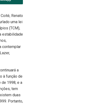
 Coité, Renato
urlado uma lei
ípios (TCM),
a estabilidade
nos,
ra contemplar
Lazer,
ontinuará a
do à função de
é de 1998, e a
unções, tem
“Existem duas
999. Portanto,