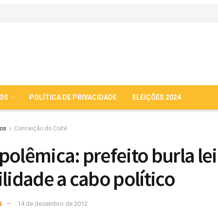
IOS
POLÍTICA DE PRIVACIDADE
ELEIÇÕES 2024
ios
Conceição do Coité
polêmica: prefeito burla lei
ilidade a cabo político
N
14 de dezembro de 2012