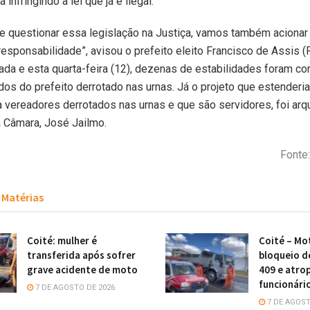
 infringindo a lei que já é ilegal.
e questionar essa legislação na Justiça, vamos também acionar 
responsabilidade”, avisou o prefeito eleito Francisco de Assis (P
a e esta quarta-feira (12), dezenas de estabilidades foram co
dos do prefeito derrotado nas urnas. Já o projeto que estenderia
a vereadores derrotados nas urnas e que são servidores, foi arq
 Câmara, José Jailmo.
Fonte:
Matérias
Coité: mulher é
Coité – Mot
transferida após sofrer
bloqueio d
grave acidente de moto
409 e atro
funcionári
7 DE AGOSTO DE 2026
7 DE AGOST