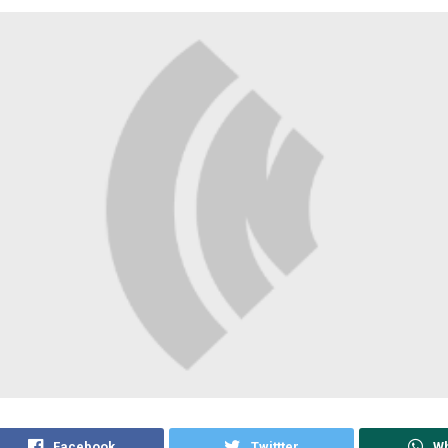
Facebook
Twittter
W