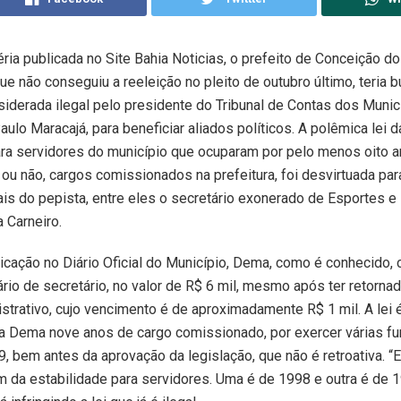
ia publicada no Site Bahia Noticias, o prefeito de Conceição do
ue não conseguiu a reeleição no pleito de outubro último, teria b
nsiderada ilegal pelo presidente do Tribunal de Contas dos Munic
aulo Maracajá, para beneficiar aliados políticos. A polêmica lei d
ra servidores do município que ocuparam por pelo menos oito a
ou não, cargos comissionados na prefeitura, foi desvirtuada pa
ais do pepista, entre eles o secretário exonerado de Esportes e 
a Carneiro.
cação no Diário Oficial do Município, Dema, como é conhecido, c
ário de secretário, no valor de R$ 6 mil, mesmo após ter retorna
strativo, cujo vencimento é de aproximadamente R$ 1 mil. A lei 
a Dema nove anos de cargo comissionado, por exercer várias f
9, bem antes da aprovação da legislação, que não é retroativa. 
am da estabilidade para servidores. Uma é de 1998 e outra é de 1