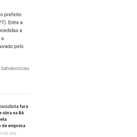
o prefeito
T). Entre a
ncedidas a
 a
uivado pelo
 bahianoticias
ociclista fura
e obra na BA
pela
o de empresa
O DE 2026