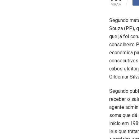
VIRAM
Segundo matér
Souza (PP), q
que já foi co
conselheiro P
econômica pa
consecutivos 
cabos eleitor
Gildemar Silv
Segundo publi
receber o sal
agente admini
soma que dá 
início em 198
leis que trat