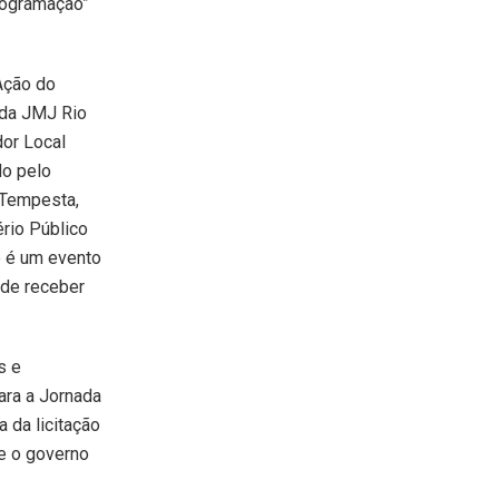
rogramação”
“Ação do
da JMJ Rio
dor Local
do pelo
i Tempesta,
ério Público
o é um evento
ode receber
s e
ra a Jornada
 da licitação
ue o governo