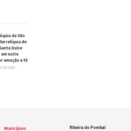
róquia de São
be relíquia de
 Santa Dulce
 em noite
r emoção e fé
O DE 2026
Municípios
Ribeira do Pombal