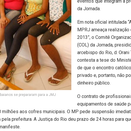
eventos que integram a p
da Jornada.
Em nota oficial intitulada 
MPRJ ameaça realização 
2013”, o Comitê Organiza
(COL) da Jornada, presidi
arcebispo do Rio, d. Oran
contesta a tese do Minist
de que o encontro católic
privado e, portanto, não p
dinheiro público.
baianos se prepararam para a JMJ
O contrato de profissionai
equipamentos de saúde pa
8 milhões aos cofres municipais. O MP pede suspensão imediata
a pela prefeitura. A Justiça do Rio deu prazo de 24 horas para q
manifeste.