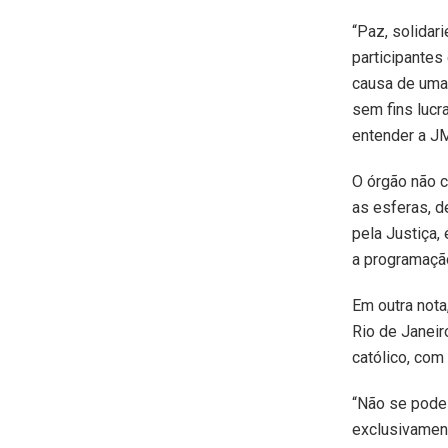
“Paz, solidar
participantes
causa de uma
sem fins lucr
entender a JM
O órgão não 
as esferas, d
pela Justiça,
a programação
Em outra nota
Rio de Janeir
católico, com
“Não se pode
exclusivament