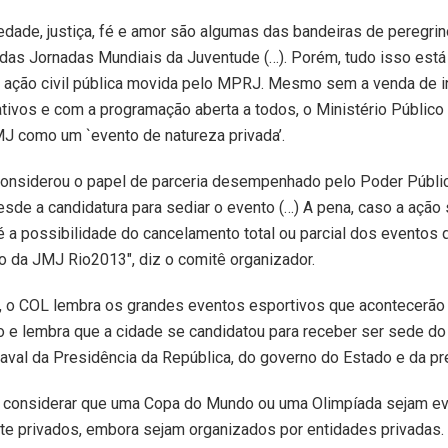
iedade, justiça, fé e amor são algumas das bandeiras de peregri
 das Jornadas Mundiais da Juventude (…). Porém, tudo isso está
 ação civil pública movida pelo MPRJ. Mesmo sem a venda de i
ativos e com a programação aberta a todos, o Ministério Público
J como um `evento de natureza privada’.
considerou o papel de parceria desempenhado pelo Poder Públic
esde a candidatura para sediar o evento (…) A pena, caso a ação 
 é a possibilidade do cancelamento total ou parcial dos eventos
 da JMJ Rio2013″, diz o comitê organizador.
, o COL lembra os grandes eventos esportivos que acontecerão 
o e lembra que a cidade se candidatou para receber ser sede do
 aval da Presidência da República, do governo do Estado e da pre
 considerar que uma Copa do Mundo ou uma Olimpíada sejam e
e privados, embora sejam organizados por entidades privadas. 