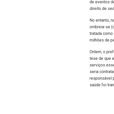
de eventos de
direito de sed
No entanto, n
ombreia-se (
tratada como 
milhões de pe
Ontem, o pref
tese de que a
serviços esse
seria contrat
responsável p
saúde foi tran