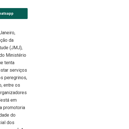
hatsapp
Janeiro,
ação da
tude (JMJ),
 do Ministério
e tenta
estar serviços
s peregrinos,
o, entre os
 organizadores
“está em
da promotoria
idade do
cial dos