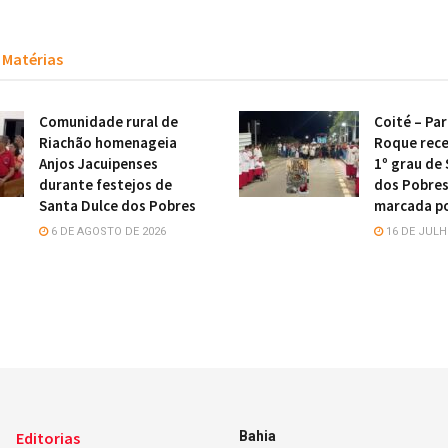
Matérias
Comunidade rural de
Coité – Pa
Riachão homenageia
Roque rece
Anjos Jacuipenses
1º grau de
durante festejos de
dos Pobres
Santa Dulce dos Pobres
marcada po
6 DE AGOSTO DE 2026
16 DE JULH
Editorias
Bahia