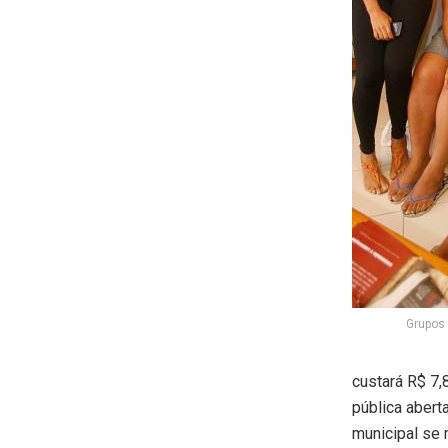
Grupos 
custará R$ 7,
pública abert
municipal se 