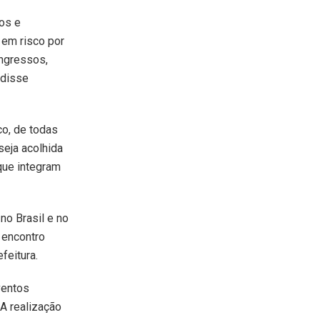
nos e
 em risco por
ngressos,
 disse
o, de todas
seja acolhida
 que integram
no Brasil e no
 encontro
feitura.
ventos
A realização