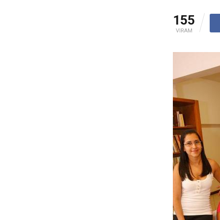
155
VIRAM