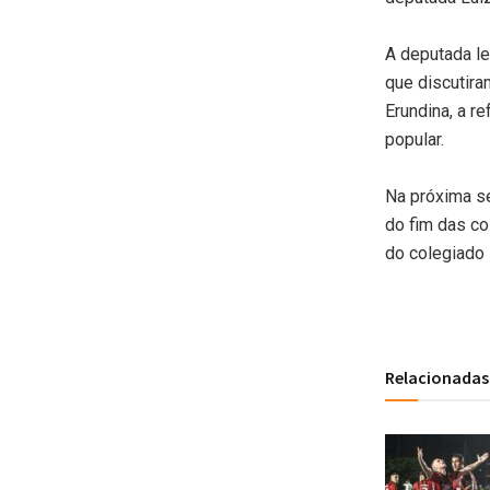
A deputada l
que discutira
Erundina, a re
popular.
Na próxima se
do fim das co
do colegiado 
Relacionadas