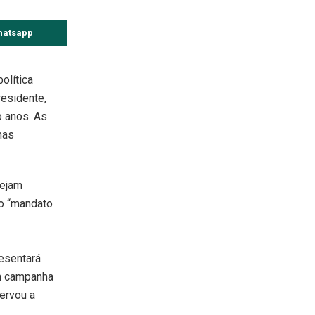
hatsapp
olítica
residente,
o anos. As
mas
sejam
ão “mandato
esentará
em campanha
servou a