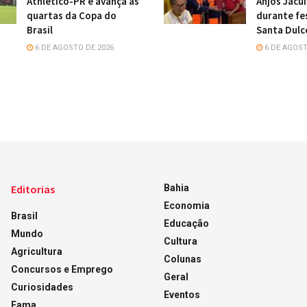
Athletico-PR e avança às
Anjos Jacu
quartas da Copa do
durante fe
Brasil
Santa Dulc
6 DE AGOSTO DE 2026
6 DE AGOST
Editorias
Bahia
Economia
Brasil
Educação
Mundo
Cultura
Agricultura
Colunas
Concursos e Emprego
Geral
Curiosidades
Eventos
Fama