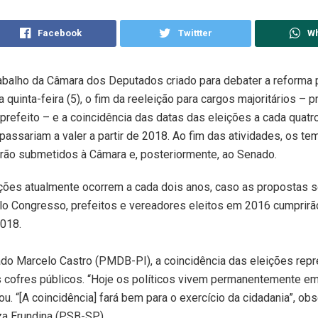
Facebook
Twittter
W
abalho da Câmara dos Deputados criado para debater a reforma p
 quinta-feira (5), o fim da reeleição para cargos majoritários – p
prefeito – e a coincidência das datas das eleições a cada quatr
passariam a valer a partir de 2018. Ao fim das atividades, os te
rão submetidos à Câmara e, posteriormente, ao Senado.
ções atualmente ocorrem a cada dois anos, caso as propostas 
lo Congresso, prefeitos e vereadores eleitos em 2016 cumprir
2018.
do Marcelo Castro (PMDB-PI), a coincidência das eleições repr
 cofres públicos. “Hoje os políticos vivem permanentemente 
isou. “[A coincidência] fará bem para o exercício da cidadania”, ob
za Erundina (PSB-SP).