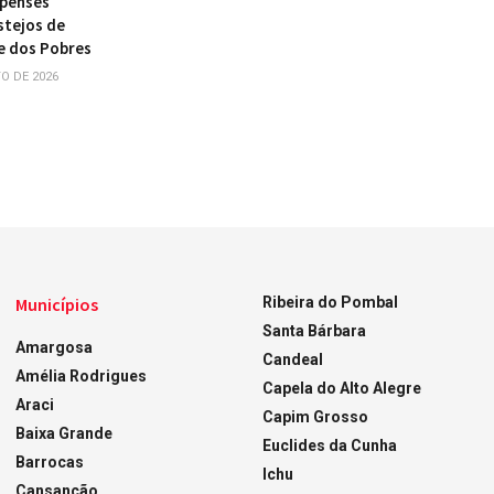
ipenses
stejos de
e dos Pobres
O DE 2026
Municípios
Ribeira do Pombal
Santa Bárbara
Amargosa
Candeal
Amélia Rodrigues
Capela do Alto Alegre
Araci
Capim Grosso
Baixa Grande
Euclides da Cunha
Barrocas
Ichu
Cansanção