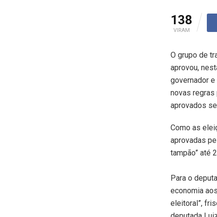
138
VIRAM
O grupo de tr
aprovou, nesta
governador e 
novas regras 
aprovados se
Como as elei
aprovadas pe
tampão” até 
Para o deputa
economia aos
eleitoral”, fr
deputada Lui