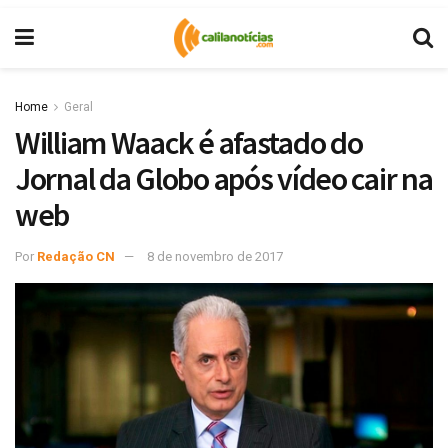
Home
Geral
William Waack é afastado do
Jornal da Globo após vídeo cair na
web
Por
Redação CN
8 de novembro de 2017