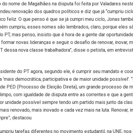
 do nome de Magalhães na disputa foi feita por Valadares nesta 
ndeu renovação dos quadros políticos e diz que já “cumpriu ciclo
fico feliz. O que penso é que se já cumpri meu ciclo, Jonas tam
bém cumpriu, esses nomes são lembrados, claro, porque eles s
o PT, mas penso, insisto que é hora de a gente dar oportunidad
formar novas lideranças e seguir o desafio de renovar, inovar, 
T dessa nova classe trabalhadora”, disse o petista, em entrevist
sidente do PT agora, segundo ele, é cumprir seu mandato e coo
na ‘mais democrática, participativa e de maior unidade possível’
de PED (Processo de Eleição Direta), um grande processo de m
 limpo, com igualdade de disputa entre as correntes e que a gen
r unidade possível sempre tendo um partido mais junto da cla
 mais renovado, mais inovado e cada vez mais na luta. Renovar, ino
pre”, destacou.
cumpriu tarefas diferentes no movimento estudantil, na UNE, no