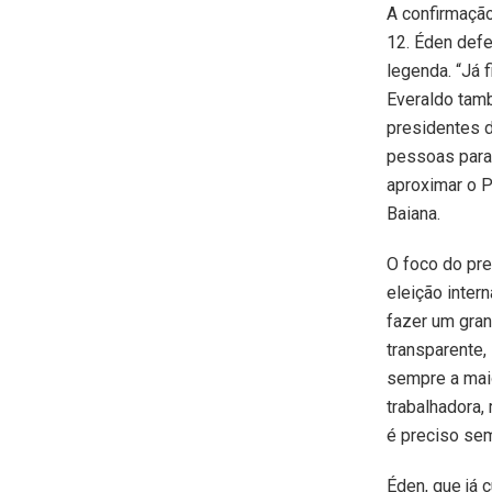
A confirmação
12. Éden defe
legenda. “Já 
Everaldo tam
presidentes d
pessoas para 
aproximar o P
Baiana.
O foco do pre
eleição inter
fazer um gran
transparente,
sempre a maio
trabalhadora,
é preciso sem
Éden, que já 