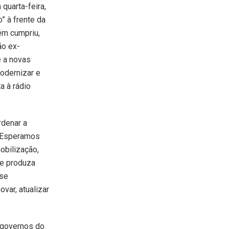
quarta-feira,
” à frente da
bém cumpriu,
ão ex-
e a novas
modernizar e
a à rádio
rdenar a
. “Esperamos
obilização,
te produza
sse
var, atualizar
s governos do