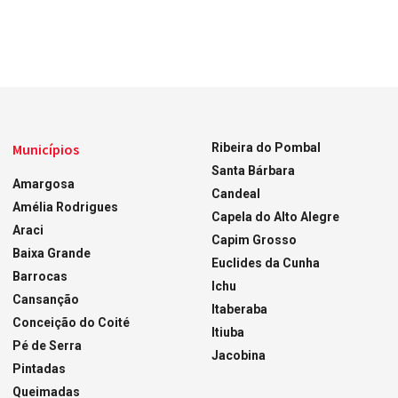
Municípios
Ribeira do Pombal
Santa Bárbara
Amargosa
Candeal
Amélia Rodrigues
Capela do Alto Alegre
Araci
Capim Grosso
Baixa Grande
Euclides da Cunha
Barrocas
Ichu
Cansanção
Itaberaba
Conceição do Coité
Itiuba
Pé de Serra
Jacobina
Pintadas
Queimadas