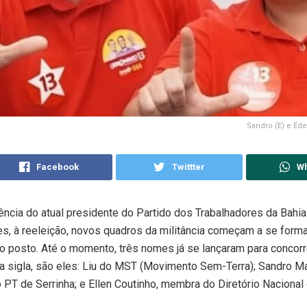
Sandro (E) e Éde
Facebook
Twittter
W
ncia do atual presidente do Partido dos Trabalhadores da Bahia
s, à reeleição, novos quadros da militância começam a se forma
o posto. Até o momento, três nomes já se lançaram para concorr
a sigla, são eles: Liu do MST (Movimento Sem-Terra); Sandro M
 PT de Serrinha; e Ellen Coutinho, membra do Diretório Nacional 