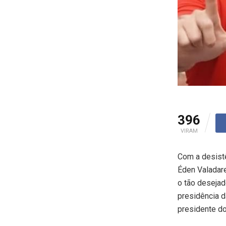
396
VIRAM
Com a desistê
Éden Valadare
o tão desejad
presidência d
presidente do