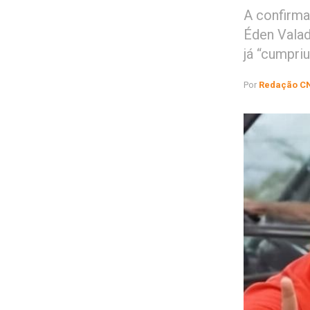
A confirma
Éden Valad
já “cumpriu
Por
Redação C