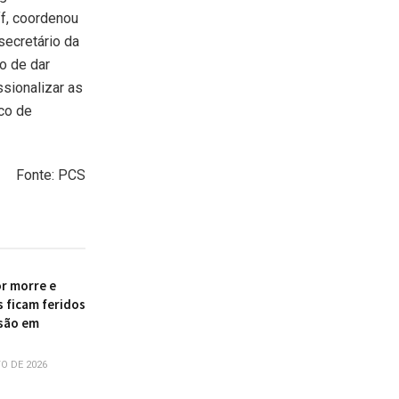
ff, coordenou
secretário da
o de dar
ssionalizar as
co de
Fonte: PCS
r morre e
s ficam feridos
são em
O DE 2026