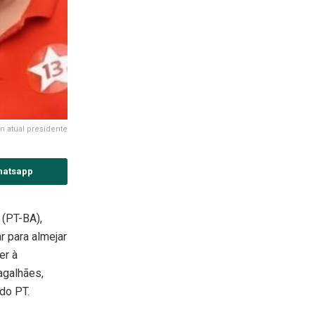
n atual presidente
hatsapp
 (PT-BA),
r para almejar
er à
agalhães,
do PT.