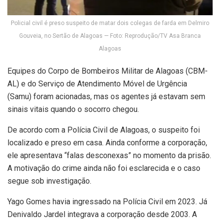
Policial civil é preso suspeito de matar dois colegas de farda em Delmiro
Gouveia, no Sertão de Alagoas — Foto: Reprodução/TV Asa Branca
Alagoas
Equipes do Corpo de Bombeiros Militar de Alagoas (CBM-
AL) e do Serviço de Atendimento Móvel de Urgência
(Samu) foram acionadas, mas os agentes já estavam sem
sinais vitais quando o socorro chegou.
De acordo com a Polícia Civil de Alagoas, o suspeito foi
localizado e preso em casa. Ainda conforme a corporação,
ele apresentava “falas desconexas” no momento da prisão.
A motivação do crime ainda não foi esclarecida e o caso
segue sob investigação.
Yago Gomes havia ingressado na Polícia Civil em 2023. Já
Denivaldo Jardel integrava a corporação desde 2003. A