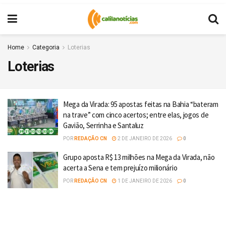
Home
Categoria
Loterias
Loterias
Mega da Virada: 95 apostas feitas na Bahia “bateram
na trave” com cinco acertos; entre elas, jogos de
Gavião, Serrinha e Santaluz
POR
REDAÇÃO CN
2 DE JANEIRO DE 2026
0
Grupo aposta R$ 13 milhões na Mega da Virada, não
acerta a Sena e tem prejuízo milionário
POR
REDAÇÃO CN
1 DE JANEIRO DE 2026
0