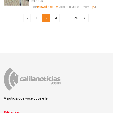
milhões
POR
REDAÇÃO CN
23 DE SETEMBRO DE 2025
0
1
2
3
…
74
A notícia que você ouve e lê.
Editorias