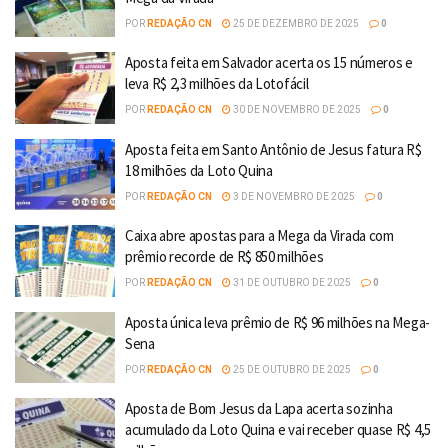
POR
REDAÇÃO CN
25 DE DEZEMBRO DE 2025
0
Aposta feita em Salvador acerta os 15 números e
leva R$ 2,3 milhões da Lotofácil
POR
REDAÇÃO CN
30 DE NOVEMBRO DE 2025
0
Aposta feita em Santo Antônio de Jesus fatura R$
18 milhões da Loto Quina
POR
REDAÇÃO CN
3 DE NOVEMBRO DE 2025
0
Caixa abre apostas para a Mega da Virada com
prêmio recorde de R$ 850 milhões
POR
REDAÇÃO CN
31 DE OUTUBRO DE 2025
0
Aposta única leva prêmio de R$ 96 milhões na Mega-
Sena
POR
REDAÇÃO CN
25 DE OUTUBRO DE 2025
0
Aposta de Bom Jesus da Lapa acerta sozinha
acumulado da Loto Quina e vai receber quase R$ 4,5