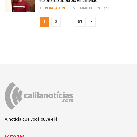
Hospital do Subúrbio em Salvador
POR
REDAÇÃO CN
15 DE MAIO DE 2026
0
1
2
…
51
A notícia que você ouve e lê.
Editorias