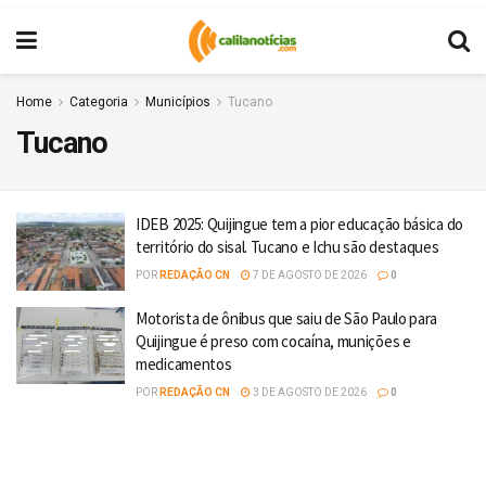
Home
Categoria
Municípios
Tucano
Tucano
IDEB 2025: Quijingue tem a pior educação básica do
território do sisal. Tucano e Ichu são destaques
POR
REDAÇÃO CN
7 DE AGOSTO DE 2026
0
Motorista de ônibus que saiu de São Paulo para
Quijingue é preso com cocaína, munições e
medicamentos
POR
REDAÇÃO CN
3 DE AGOSTO DE 2026
0