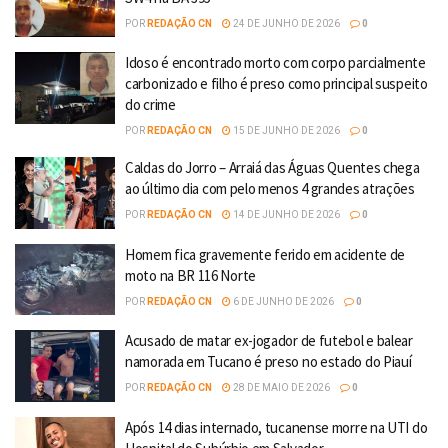
POR
REDAÇÃO CN
24 DE JUNHO DE 2026
0
Idoso é encontrado morto com corpo parcialmente
carbonizado e filho é preso como principal suspeito
do crime
POR
REDAÇÃO CN
15 DE JUNHO DE 2026
0
Caldas do Jorro – Arraiá das Águas Quentes chega
ao último dia com pelo menos 4 grandes atrações
POR
REDAÇÃO CN
14 DE JUNHO DE 2026
0
Homem fica gravemente ferido em acidente de
moto na BR 116 Norte
POR
REDAÇÃO CN
6 DE JUNHO DE 2026
0
Acusado de matar ex-jogador de futebol e balear
namorada em Tucano é preso no estado do Piauí
POR
REDAÇÃO CN
28 DE MAIO DE 2026
0
Após 14 dias internado, tucanense morre na UTI do