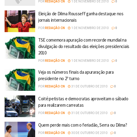
POR
REDAÇÃO CN
1 DE NOVEMBRO DE 2010
0
Eleição de Dilma Rousseff ganha destaque nos
jornais internacionais
POR
REDAÇÃO CN
1 DE NOVEMBRO DE 2010
0
TSE comemora apuração com recorde mundial na
divulgação do resultado das eleições presidenciais
2010
POR
REDAÇÃO CN
1 DE NOVEMBRO DE 2010
0
Veja os números finais da apuraração para
presidente no 2º turno
POR
REDAÇÃO CN
31 DE OUTUBRO DE 2010
0
Coité:petistas e democratas aproveitam o sábado
para realizarem carreatas
POR
REDAÇÃO CN
31 DE OUTUBRO DE 2010
0
Quem perde mais com o feriadão, Serra ou Dilma?
POR
REDAÇÃO CN
30 DE OUTUBRO DE 2010
0