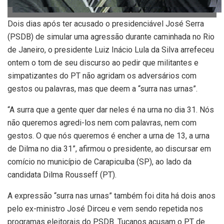
Dois dias após ter acusado o presidenciável José Serra
(PSDB) de simular uma agressão durante caminhada no Rio
de Janeiro, o presidente Luiz Inácio Lula da Silva arrefeceu
ontem o tom de seu discurso ao pedir que militantes e
simpatizantes do PT não agridam os adversários com
gestos ou palavras, mas que deem a “surra nas urnas”.
“A surra que a gente quer dar neles é na urna no dia 31. Nós
não queremos agredi-los nem com palavras, nem com
gestos. O que nós queremos é encher a urna de 13, a urna
de Dilma no dia 31”, afirmou o presidente, ao discursar em
comício no município de Carapicuíba (SP), ao lado da
candidata Dilma Rousseff (PT).
A expressão “surra nas urnas” também foi dita há dois anos
pelo ex-ministro José Dirceu e vem sendo repetida nos
programas eleitorais do PSDB. Tucanos acusam o PT de