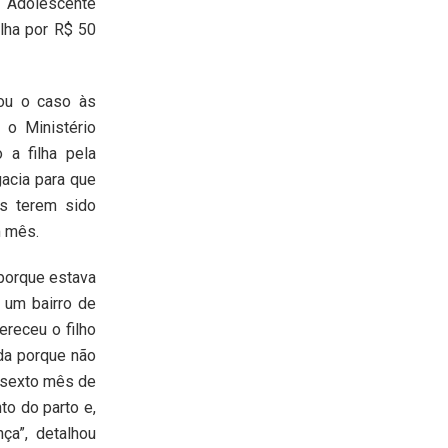
 Adolescente
ilha por R$ 50
mou o caso às
 o Ministério
a filha pela
gacia para que
es terem sido
m mês.
 porque estava
 um bairro de
ereceu o filho
da porque não
o sexto mês de
o do parto e,
ça”, detalhou