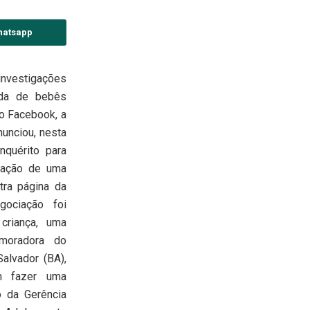
hatsapp
investigações
da de bebês
o Facebook, a
nunciou, nesta
inquérito para
ização de uma
tra página da
ociação foi
criança, uma
 moradora do
alvador (BA),
em fazer uma
 da Gerência