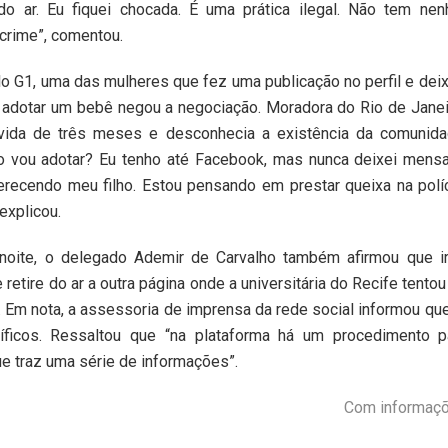
o ar. Eu fiquei chocada. É uma prática ilegal. Não tem ne
 crime”, comentou.
o G1, uma das mulheres que fez uma publicação no perfil e de
 adotar um bebê negou a negociação. Moradora do Rio de Janeir
vida de três meses e desconhecia a existência da comunida
o vou adotar? Eu tenho até Facebook, mas nunca deixei men
erecendo meu filho. Estou pensando em prestar queixa na políc
explicou.
 noite, o delegado Ademir de Carvalho também afirmou que irá
retire do ar a outra página onde a universitária do Recife tentou 
. Em nota, a assessoria de imprensa da rede social informou q
ficos. Ressaltou que “na plataforma há um procedimento p
e traz uma série de informações”.
Com informaçõ