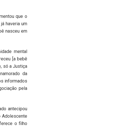
omentou que o
 já haveria um
bebê nasceu em
idade mental
ereceu [a bebê
, só a Justiça
o namorado da
mos informados
gociação pela
ado antecipou
do Adolescente
erece o filho