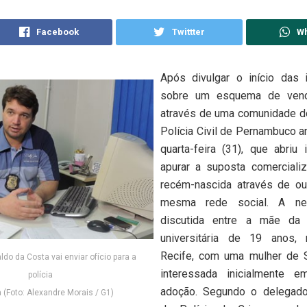
Facebook
Twittter
W
Após divulgar o início das 
sobre um esquema de ven
através de uma comunidade d
Polícia Civil de Pernambuco a
quarta-feira (31), que abriu 
apurar a suposta comercial
recém-nascida através de ou
mesma rede social. A neg
discutida entre a mãe da 
universitária de 19 anos,
Recife, com uma mulher de S
do da Costa vai enviar ofício para a
interessada inicialmente 
polícia
adoção. Segundo o delegado
 (Foto: Alexandre Morais / G1)