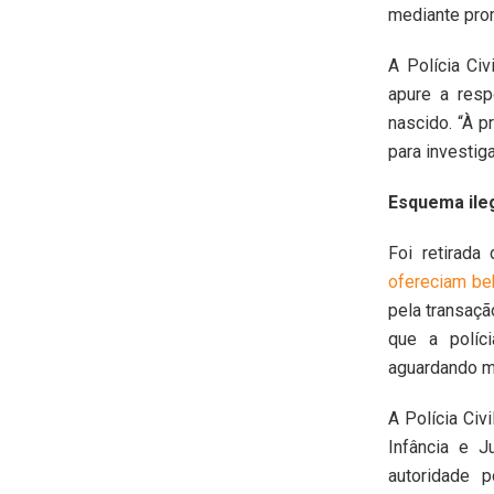
mediante pro
A Polícia Civ
apure a resp
nascido. “À p
para investiga
Esquema ile
Foi retirada
ofereciam be
pela transaçã
que a políci
aguardando ma
A Polícia Civ
Infância e J
autoridade p