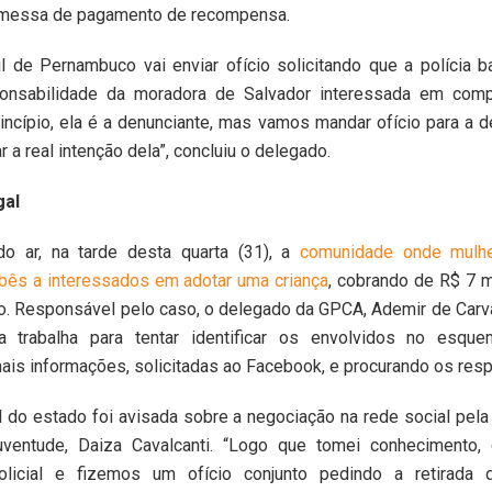
messa de pagamento de recompensa.
il de Pernambuco vai enviar ofício solicitando que a polícia
onsabilidade da moradora de Salvador interessada em comp
rincípio, ela é a denunciante, mas vamos mandar ofício para a d
r a real intenção dela”, concluiu o delegado.
gal
 do ar, na tarde desta quarta (31), a
comunidade onde mulhe
bês a interessados em adotar uma criança
, cobrando de R$ 7 m
o. Responsável pelo caso, o delegado da GPCA, Ademir de Carv
a trabalha para tentar identificar os envolvidos no esqu
is informações, solicitadas ao Facebook, e procurando os res
il do estado foi avisada sobre a negociação na rede social pel
uventude, Daiza Cavalcanti. “Logo que tomei conhecimento,
olicial e fizemos um ofício conjunto pedindo a retirada 