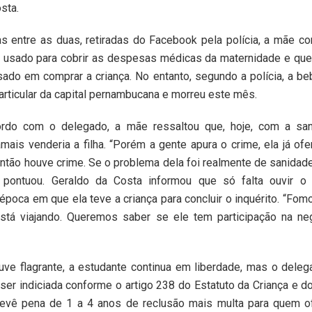
sta.
s entre as duas, retiradas do Facebook pela polícia, a mãe c
a usado para cobrir as despesas médicas da maternidade e que
sado em comprar a criança. No entanto, segundo a polícia, a 
articular da capital pernambucana e morreu este mês.
rdo com o delegado, a mãe ressaltou que, hoje, com a san
amais venderia a filha. “Porém a gente apura o crime, ela já of
então houve crime. Se o problema dela foi realmente de sanidade
”, pontuou. Geraldo da Costa informou que só falta ouvir 
época em que ela teve a criança para concluir o inquérito. “Fo
stá viajando. Queremos saber se ele tem participação na ne
ve flagrante, a estudante continua em liberdade, mas o deleg
ser indiciada conforme o artigo 238 do Estatuto da Criança e 
revê pena de 1 a 4 anos de reclusão mais multa para quem of