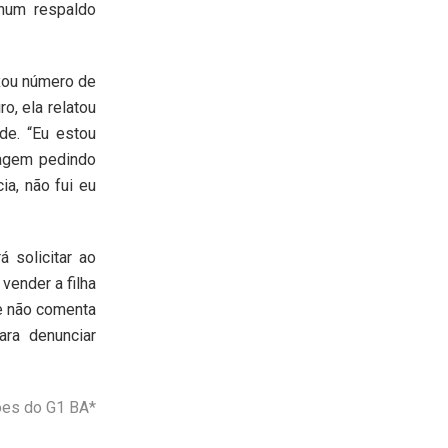
nhum respaldo
ixou número de
o, ela relatou
de. “Eu estou
sagem pedindo
ia, não fui eu
 solicitar ao
vender a filha
ue não comenta
ara denunciar
es do G1 BA*