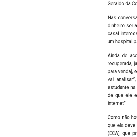
Geraldo da Co
Nas conversa
dinheiro seri
casal interes
um hospital p
Ainda de aco
recuperada, j
para venda], 
vai analisar
estudante na 
de que ele e
internet”.
Como não hou
que ela deve 
(ECA), que p