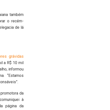
 baiana também
rar o recém-
elegacia de lá
res grávidas
il a R$ 10 mil
alho, informou
ema. “Estamos
ponsáveis”.
a promotora da
 comuniquei à
da página da