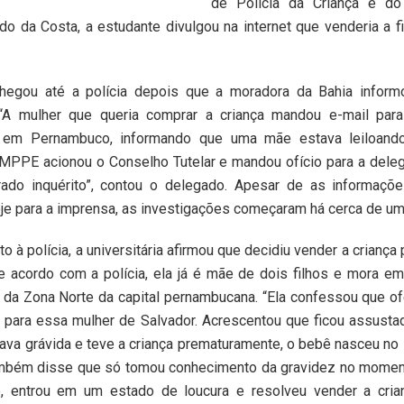
de Polícia da Criança e do
do da Costa, a estudante divulgou na internet que venderia a f
hegou até a polícia depois que a moradora da Bahia infor
 “A mulher que queria comprar a criança mandou e-mail para
 em Pernambuco, informando que uma mãe estava leiloando 
o MPPE acionou o Conselho Tutelar e mandou ofício para a dele
rado inquérito”, contou o delegado. Apesar de as informaçõ
je para a imprensa, as investigações começaram há cerca de u
 à polícia, a universitária afirmou que decidiu vender a criança
e acordo com a polícia, ela já é mãe de dois filhos e mora em
da Zona Norte da capital pernambucana. “Ela confessou que of
l para essa mulher de Salvador. Acrescentou que ficou assusta
ava grávida e teve a criança prematuramente, o bebê nasceu n
mbém disse que só tomou conhecimento da gravidez no moment
, entrou em um estado de loucura e resolveu vender a crian