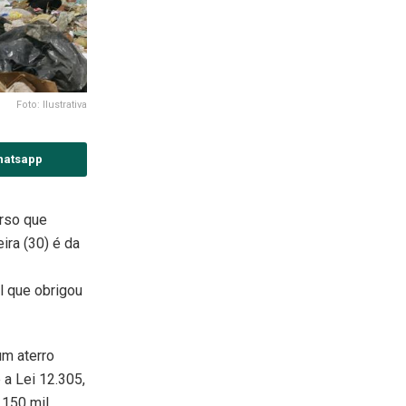
Foto: Ilustrativa
hatsapp
urso que
ira (30) é da
l que obrigou
um aterro
 a Lei 12.305,
 150 mil