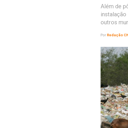
Além de pôr
instalação
outros mun
Por
Redação C