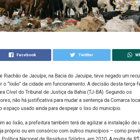
Facebook
Twittter
W
de Riachão de Jacuípe, na Bacia do Jacuípe, teve negado um rec
r o “lixão” da cidade em funcionamento. A decisão desta terça-fe
ra Cível do Tribunal de Justiça da Bahia (TJ-BA). Segundo os
es, não há justificativa para mudar a sentença da Comarca loca
do espaço usado ainda para despejar o lixo do município.
im ao lixão, a prefeitura também terá de agilizar a instalação de 
eja próprio ou em consórcio com outros municípios – como prevê
 a Política Nacional de Resíduos Sólidos, em 2010. A multa de R$