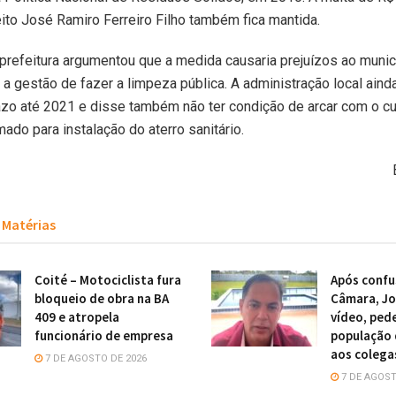
eito José Ramiro Ferreiro Filho também fica mantida.
prefeitura argumentou que a medida causaria prejuízos ao munic
o a gestão de fazer a limpeza pública. A administração local aind
zo até 2021 e disse também não ter condição de arcar com o c
mado para instalação do aterro sanitário.
Matérias
Coité – Motociclista fura
Após confu
bloqueio de obra na BA
Câmara, Jo
409 e atropela
vídeo, ped
funcionário de empresa
população 
aos colega
7 DE AGOSTO DE 2026
7 DE AGOST