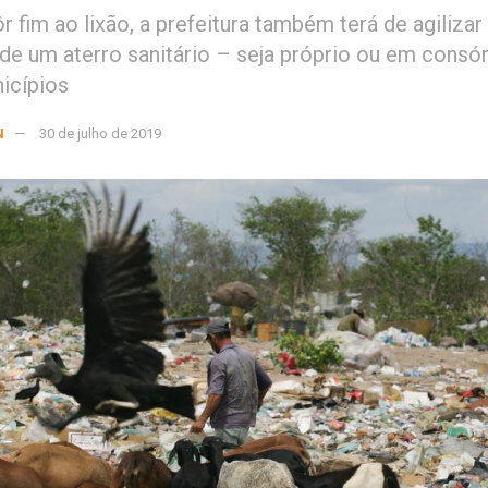
 fim ao lixão, a prefeitura também terá de agilizar
 de um aterro sanitário – seja próprio ou em cons
icípios
N
30 de julho de 2019