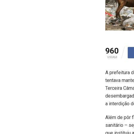
960
VIRAM
A prefeitura 
tentava mante
Terceira Câma
desembargador
a interdição 
Além de pôr f
sanitário – s
que instituiu