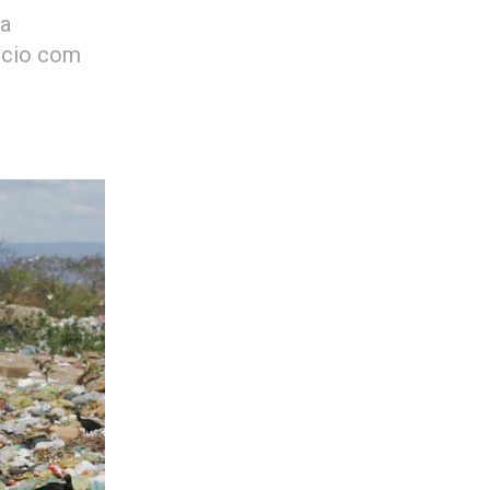
 a
órcio com