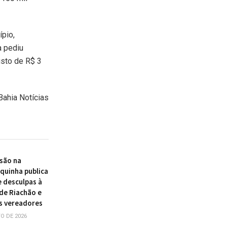
ípio,
a pediu
usto de R$ 3
Bahia Notícias
são na
quinha publica
e desculpas à
de Riachão e
s vereadores
O DE 2026