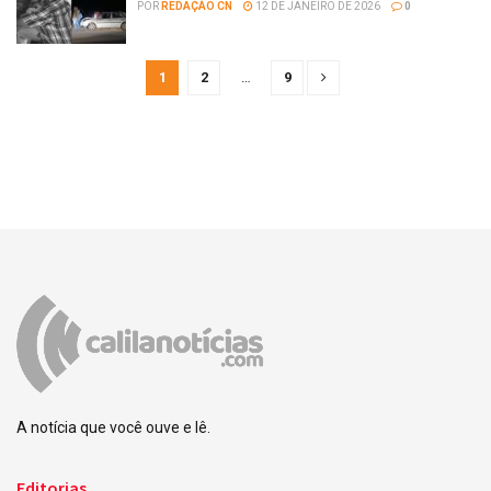
POR
REDAÇÃO CN
12 DE JANEIRO DE 2026
0
1
2
…
9
A notícia que você ouve e lê.
Editorias