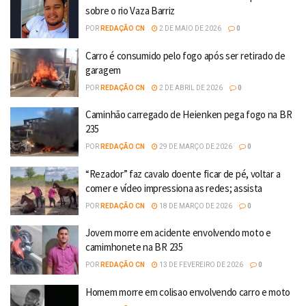
sobre o rio Vaza Barriz
POR
REDAÇÃO CN
2 DE MAIO DE 2026
0
Carro é consumido pelo fogo após ser retirado de
garagem
POR
REDAÇÃO CN
2 DE ABRIL DE 2026
0
Caminhão carregado de Heienken pega fogo na BR
235
POR
REDAÇÃO CN
29 DE MARÇO DE 2026
0
“Rezador” faz cavalo doente ficar de pé, voltar a
comer e vídeo impressiona as redes; assista
POR
REDAÇÃO CN
18 DE MARÇO DE 2026
0
Jovem morre em acidente envolvendo moto e
camimhonete na BR 235
POR
REDAÇÃO CN
13 DE FEVEREIRO DE 2026
0
Homem morre em colisao envolvendo carro e moto